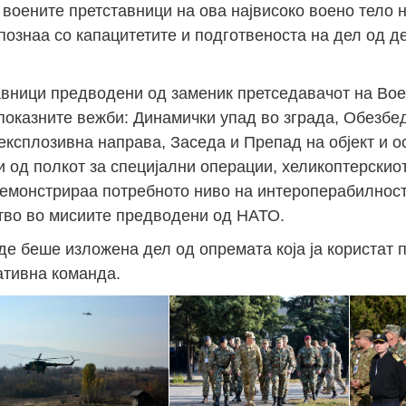
 воените претставници на ова највисоко воено тело н
апознаа со капацитетите и подготвеноста на дел од 
авници предводени од заменик претседавачот на Вое
оказните вежби: Динамички упад во зграда, Обезбе
ксплозивна направа, Заседа и Препад на објект и 
 од полкот за специјални операции, хеликоптерскиот
 демонстрираа потребното ниво на интероперабилност
тво во мисиите предводени од НАТО.
аде беше изложена дел од опремата која ја користат
ативна команда.