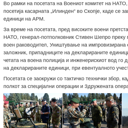
Во рамки на посетата на Воениот комитет на НАТО,
посетија касарната „Илинден“ во Скопје, каде се з
единици на АРМ.
За време на посетата, пред високите воени претст
НАТО, генерал-потполковник Стивен Шепро преку п
воен раководител, Уништување на импровизирана е
заложник, припадниците на декларираните единици
четата на воена полиција и инженерискиот вод го
на декларираните единици, при евентуалното учес
Посетата се заокружи со тактичко технички збор, к
полкот за специјални операции и Здружената опер