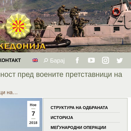
Барај
Search:
КОНТАКТ
Facebook
YouTube
Instagram
Twitt
ност пред воените претставници на
page
page
page
page
ици на…
opens
opens
opens
open
Ное
in
in
in
in
СТРУКТУРА НА ОДБРАНАТА
7
ИСТОРИЈА
new
new
new
new
2018
МЕЃУНАРОДНИ ОПЕРАЦИИ