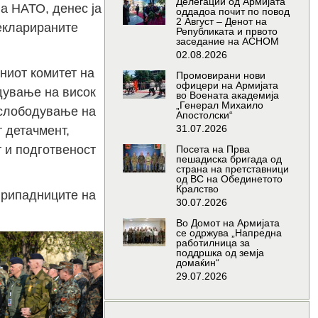
Делегации од Армијата
а НАТО, денес ја
оддадоа почит по повод
2 Август – Денот на
декларираните
Републиката и првото
заседание на АСНОМ
02.08.2026
ниот комитет на
Промовирани нови
офицери на Армијата
дување на висок
во Воената академија
„Генерал Михаило
ослободување на
Апостолски“
31.07.2026
 детачмент,
 и подготвеност
Посета на Прва
пешадиска бригада од
страна на претставници
од ВС на Обединетото
Кралство
 припадниците на
30.07.2026
Во Домот на Армијата
се одржува „Напредна
работилница за
поддршка од земја
домаќин“
29.07.2026