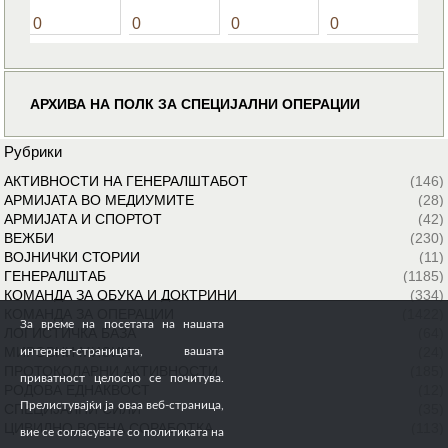
0
0
0
0
АРХИВА НА ПОЛК ЗА СПЕЦИЈАЛНИ ОПЕРАЦИИ
Рубрики
АКТИВНОСТИ НА ГЕНЕРАЛШТАБОТ
(146)
АРМИЈАТА ВО МЕДИУМИТЕ
(28)
АРМИЈАТА И СПОРТОТ
(42)
ВЕЖБИ
(230)
ВОЈНИЧКИ СТОРИИ
(11)
ГЕНЕРАЛШТАБ
(1185)
КОМАНДА ЗА ОБУКА И ДОКТРИНИ
(334)
КОМАНДА ЗА ОПЕРАЦИИ
(1422)
За време на посетата на нашата
ЛОГИСТИЧКА БАЗА
(64)
МИРОВНИ МИСИИ
(24)
интернет-страницата, вашата
ПРОТОКОЛАРНИ АКТИВНОСТИ
(185)
приватност целосно се почитува.
РОДОВА ЕДНАКВОСТ
(12)
Прелистувајќи ја оваа веб-страница,
СПЕЦИЈАЛНИ СИЛИ
(35)
ЦИВИЛНО ВОЕНА СОРАБОТКА
(113)
вие се согласувате со политиката на