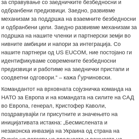
за справување со заедничките безбедносни и
одбранбени предизвици. Заедно, развивме
механизам за поддршка на взаемните безбедносни
и одбранбени цели. Заедно развивме механизам за
подршка на нашите членки и партнерски земји во
нивните амбиции и напори за интеграција. Со
нашите партнери од US EUCOM, ние постојано ги
идентификуваме современите безбедносни
предизвици и работиме на заеднички пристапи и
соодветни одговори.” – кажа Ѓурчиновски.
Командантот на врховната сојузничка команда на
НАТО за Европа и на командата на силите на САД
во Европа, генерал, Кристофер Каволи,
поздравувајќи ги присутните и значењето на
иницијативата истакна: „Бесмислената и
незаконска инвазија на Украина од страна на