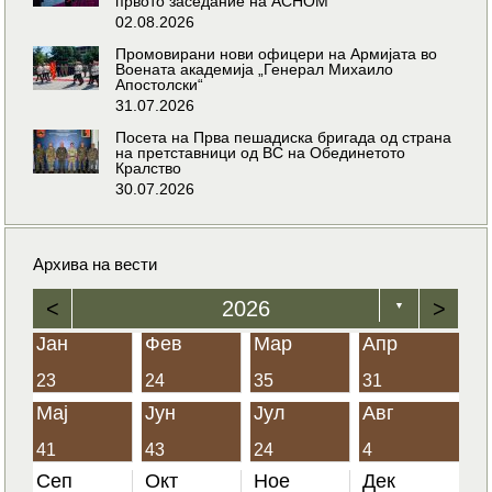
првото заседание на АСНОМ
02.08.2026
Промовирани нови офицери на Армијата во
Воената академија „Генерал Михаило
Апостолски“
31.07.2026
Посета на Прва пешадиска бригада од страна
на претставници од ВС на Обединетото
Кралство
30.07.2026
Архива на вести
<
2026
>
▼
Јан
Фев
Мар
Апр
23
24
35
31
Мај
Јун
Јул
Авг
41
43
24
4
Сеп
Окт
Ное
Дек