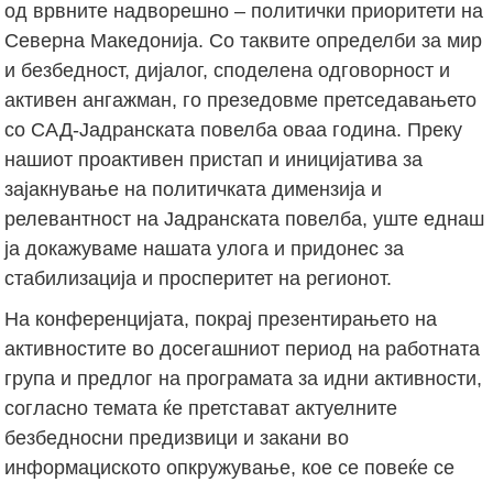
од врвните надворешно – политички приоритети на
Северна Македонија. Со таквите определби за мир
и безбедност, дијалог, споделена одговорност и
активен ангажман, го презедовме претседавањето
со САД-Јадранската повелба оваа година. Преку
нашиот проактивен пристап и иницијатива за
зајакнување на политичката димензија и
релевантност на Јадранската повелба, уште еднаш
ја докажуваме нашата улога и придонес за
стабилизација и просперитет на регионот.
На конференцијата, покрај презентирањето на
активностите во досегашниот период на работната
група и предлог на програмата за идни активности,
согласно темата ќе претстават актуелните
безбедносни предизвици и закани во
информациското опкружување, кое се повеќе се