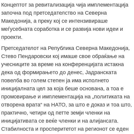
Концептот за ревитализација чија имплементација
започна под претседателство на Северна
Македонија, а преку кој се интензивираше
меѓусебната соработка и се развија нови идеи и
проекти.
Претседателот на Република Северна Македонија,
Стево Пендаровски кој имаше свое обраќање на
учесниците за време на конференцијата истакна
дека од формирањeто до денес, Јадранската
повелба во голем степен ја има исполнето
иницијалната цел за која беше основана, а тоа е
промовирање и имплементација на „политиката на
отворена врата“ на НАТО, за што е доказ и тоа што,
практично, четири од петте земји членки на
иницијативата се веќе членки и на алијансата.
Стабилноста и просперитетот на регионот се еден