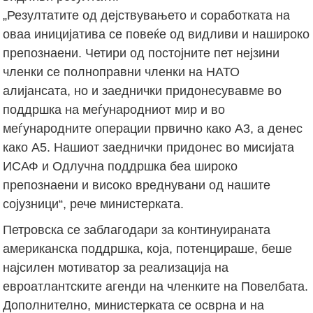
„Резултатите од дејствувањето и соработката на
оваа иницијатива се повеќе од видливи и нашироко
препознаени. Четири од постојните пет нејзини
членки се полноправни членки на НАТО
алијансата, но и заеднички придонесувавме во
поддршка на меѓународниот мир и во
меѓународните операции првично како А3, а денес
како А5. Нашиот заеднички придонес во мисијата
ИСАФ и Одлучна поддршка беа широко
препознаени и високо вреднувани од нашите
сојузници“, рече министерката.
Петровска се заблагодари за континуираната
американска поддршка, која, потенцираше, беше
најсилен мотиватор за реализација на
евроатлантските агенди на членките на Повелбата.
Дополнително, министерката се осврна и на