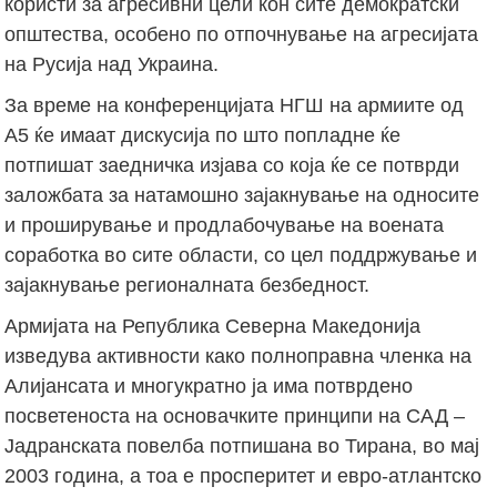
користи за агресивни цели кон сите демократски
општества, особено по отпочнување на агресијата
на Русија над Украина.
За време на конференцијата НГШ на армиите од
А5 ќе имаат дискусија по што попладне ќе
потпишат заедничка изјава со која ќе се потврди
заложбата за натамошно зајакнување на односите
и проширување и продлабочување на воената
соработка во сите области, со цел поддржување и
зајакнување регионалната безбедност.
Армијата на Република Северна Македонија
изведува активности како полноправна членка на
Алијансата и многукратно ја има потврдено
посветеноста на основачките принципи на САД –
Јадранската повелба потпишана во Тирана, во мај
2003 година, а тоа е просперитет и евро-атлантско