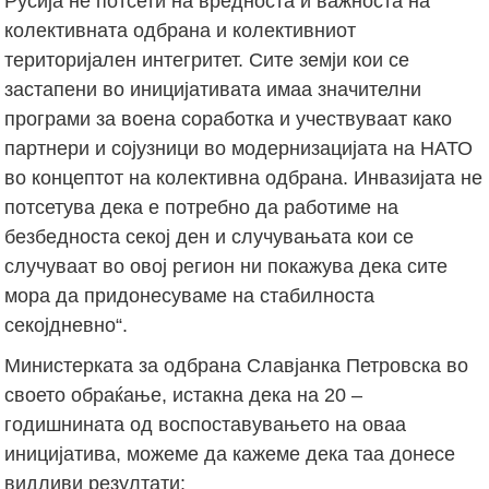
Русија не потсети на вредноста и важноста на
колективната одбрана и колективниот
територијален интегритет. Сите земји кои се
застапени во иницијативата имаа значителни
програми за воена соработка и учествуваат како
партнери и сојузници во модернизацијата на НАТО
во концептот на колективна одбрана. Инвазијата не
потсетува дека е потребно да работиме на
безбедноста секој ден и случувањата кои се
случуваат во овој регион ни покажува дека сите
мора да придонесуваме на стабилноста
секојдневно“.
Министерката за одбрана Славјанка Петровска во
своето обраќање, истакна дека на 20 –
годишнината од воспоставувањето на оваа
иницијатива, можеме да кажеме дека таа донесе
видливи резултати: