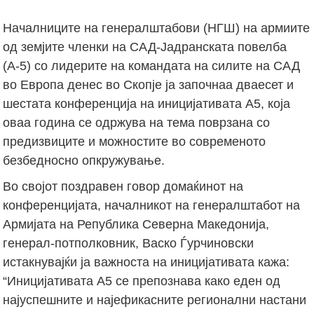
Началниците на генералштабови (НГШ) на армиите
од земјите членки на САД-Јадранската повелба
(А-5) со лидерите на командата на силите на САД
во Европа денес во Скопје ја започнаа дваесет и
шестата конференција на иницијативата А5, која
оваа година се одржува на тема поврзана со
предизвиците и можностите во современото
безбедносно опкружување.
Во својот поздравен говор домаќинот на
конференцијата, началникот на генералштабот на
Армијата на Република Северна Македонија,
генерал-потполковник, Васко Ѓурчиновски
истакнувајќи ја важноста на иницијативата кажа:
“Иницијативата А5 се препознава како еден од
најуспешните и најефикасните регионални настани