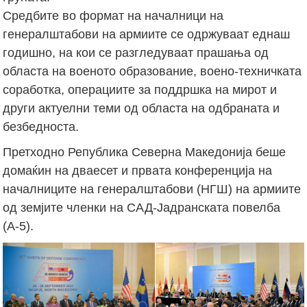
Средбите во формат на началници на
генералштабови на армиите се одржуваат еднаш
годишно, на кои се разгледуваат прашања од
областа на военото образование, воено-техничката
соработка, операциите за поддршка на мирот и
други актуелни теми од областа на одбраната и
безбедноста.
Претходно Република Северна Македонија беше
домаќин на дваесет и првата конференција на
началниците на генералштабови (НГШ) на армиите
од земјите членки на САД-Јадранската повелба
(А-5).