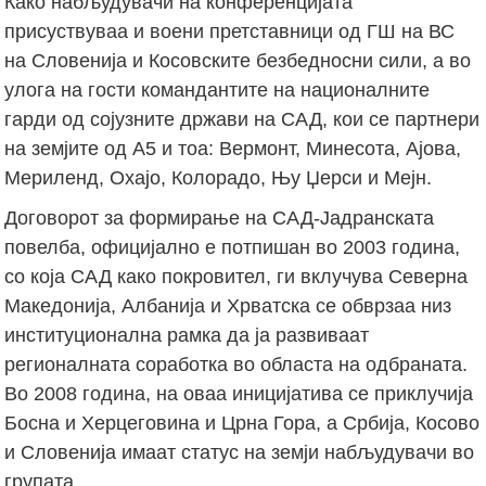
Како набљудувачи на конференцијата
присуствуваа и воени претставници од ГШ на ВС
на Словенија и Косовските безбедносни сили, а во
улога на гости командантите на националните
гарди од сојузните држави на САД, кои се партнери
на земјите од А5 и тоа: Вермонт, Минесота, Ајова,
Мериленд, Охајо, Колорадо, Њу Џерси и Мејн.
Договорот за формирање на САД-Јадранската
повелба, официјално е потпишан во 2003 година,
со која САД како покровител, ги вклучува Северна
Македонија, Албанија и Хрватска се обврзаа низ
институционална рамка да ја развиваат
регионалната соработка во областа на одбраната.
Во 2008 година, на оваа иницијатива се приклучија
Босна и Херцеговина и Црна Гора, а Србија, Косово
и Словенија имаат статус на земји набљудувачи во
групата.