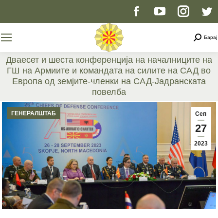
Facebook
YouTube
Instag
T
page
page
page
p
Searc
Барај
opens
opens
opens
o
Дваесет и шеста конференција на началниците на
ГШ на Армиите и командата на силите на САД во
in
in
in
i
Европа од земјите-членки на САД-Јадранската
повелба
new
new
new
n
You are here:
ГЕНЕРАЛШТАБ
Сеп
window
window
windo
w
27
2023