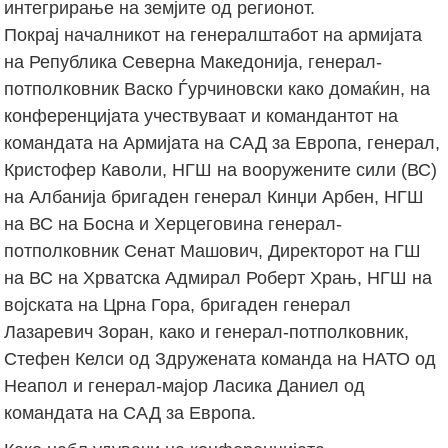
интегрирање на земјите од регионот.
Покрај началникот на генералштабот на армијата
на Република Северна Македонија, генерал-
потполковник Васко Ѓурчиновски како домаќин, на
конференцијата учествуваат и командантот на
командата на Армијата на САД за Европа, генерал,
Кристофер Каволи, НГШ на вооружените сили (ВС)
на Албанија бригаден генерал Кинџи Арбен, НГШ
на ВС на Босна и Херцеговина генерал-
потполковник Сенат Машович, Директорот на ГШ
на ВС на Хрватска Адмирал Роберт Храњ, НГШ на
војската на Црна Гора, бригаден генерал
Лазаревич Зоран, како и генерал-потполковник,
Стефен Келси од Здружената команда на НАТО од
Неапол и генерал-мајор Ласика Даниел од
командата на САД за Европа.