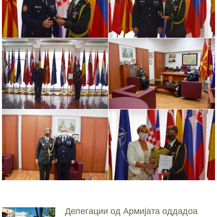
Делегации од Армијата оддадоа