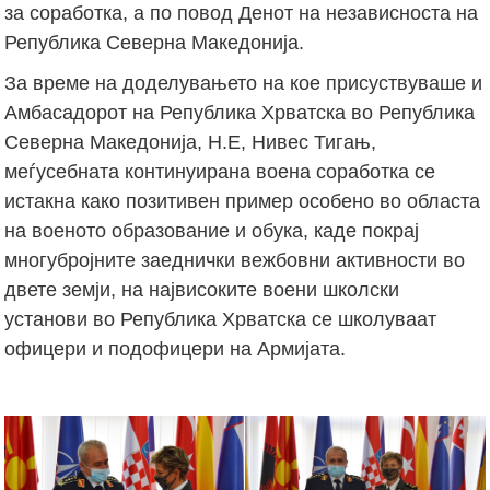
за соработка, а по повод Денот на независноста на
Република Северна Македонија.
За време на доделувањето на кое присуствуваше и
Амбасадорот на Република Хрватска во Република
Северна Македонија, Н.Е, Нивес Тигањ,
меѓусебната континуирана воена соработка се
истакна како позитивен пример особено во областа
на военото образование и обука, каде покрај
многубројните заеднички вежбовни активности во
двете земји, на највисоките воени школски
установи во Република Хрватска се школуваат
офицери и подофицери на Армијата.