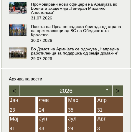
Промовирани нови офицери на Армијата во
Воената академија „Генерал Михаило
Апостолски“
31.07.2026
Посета на Прва пешадиска бригада од страна
на претставници од ВС на Обединетото
Кралство
30.07.2026
Во Домот на Армијата се одржува „Напредна
работилница за поддршка од земја домаќин“
29.07.2026
Архива на вести
<
2026
>
▼
Јан
Фев
Мар
Апр
23
24
35
31
Мај
Јун
Јул
Авг
41
43
24
3