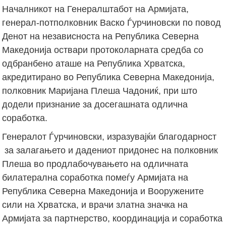
Началникот на Генералштабот на Армијата,
генерал-потполковник Васко Ѓурчиновски по повод
Денот на независноста на Република Северна
Македонија оствари протоколарната средба со
одбранбено аташе на Република Хрватска,
акредитирано во Република Северна Македонија,
полковник Маријана Плеша Чадониќ, при што
додели признание за досегашната одлична
соработка.
Генералот Ѓурчиновски, изразувајќи благодарност
за залагањето и дадениот придонес на полковник
Плеша во продлабочувањето на одличната
билатерална соработка помеѓу Армијата на
Република Северна Македонија и Вооружените
сили на Хрватска, и врачи златна значка на
Армијата за партнерство, координација и соработка