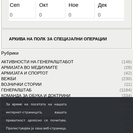
Сеп
Окт
Ное
Дек
0
0
0
0
АРХИВА НА ПОЛК ЗА СПЕЦИЈАЛНИ ОПЕРАЦИИ
Рубрики
АКТИВНОСТИ НА ГЕНЕРАЛШТАБОТ
(146)
АРМИЈАТА ВО МЕДИУМИТЕ
(28)
АРМИЈАТА И СПОРТОТ
(42)
ВЕЖБИ
(230)
ВОЈНИЧКИ СТОРИИ
(11)
ГЕНЕРАЛШТАБ
(1184)
КОМАНДА ЗА ОБУКА И ДОКТРИНИ
(334)
КОМАНДА ЗА ОПЕРАЦИИ
(1422)
За време на посетата на нашата
ЛОГИСТИЧКА БАЗА
(64)
МИРОВНИ МИСИИ
(24)
интернет-страницата, вашата
ПРОТОКОЛАРНИ АКТИВНОСТИ
(185)
приватност целосно се почитува.
РОДОВА ЕДНАКВОСТ
(12)
Прелистувајќи ја оваа веб-страница,
СПЕЦИЈАЛНИ СИЛИ
(35)