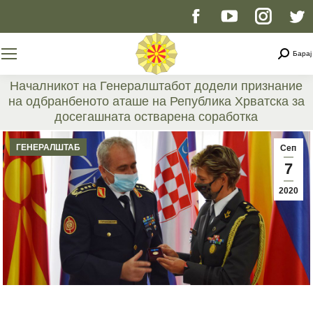
Facebook
YouTube
Instag
T
page
page
page
p
Searc
Барај
opens
opens
opens
o
Началникот на Генералштабот додели признание
на одбранбеното аташе на Република Хрватска за
in
in
in
i
досегашната остварена соработка
You are here:
new
new
new
n
ГЕНЕРАЛШТАБ
Сеп
7
window
window
windo
w
2020