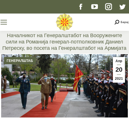
Facebook
YouTube
Instag
T
page
page
page
p
Searc
Барај
opens
opens
opens
o
Началникот на Генералштабот на Вооружените
сили на Романија генерал-потполковник Даниел
in
in
in
i
Петреску, во посета на Генералштабот на Армијата
You are here:
new
new
new
n
ГЕНЕРАЛШТАБ
Апр
20
window
window
windo
w
2021