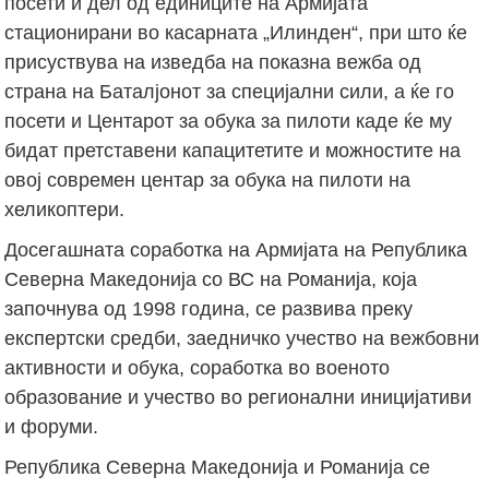
посети и дел од единиците на Армијата
стационирани во касарната „Илинден“, при што ќе
присуствува на изведба на показна вежба од
страна на Баталјонот за специјални сили, а ќе го
посети и Центарот за обука за пилоти каде ќе му
бидат претставени капацитетите и можностите на
овој современ центар за обука на пилоти на
хеликоптери.
Досегашната соработка на Армијата на Република
Северна Македонија со ВС на Романија, која
започнува од 1998 година, се развива преку
експертски средби, заедничко учество на вежбовни
активности и обука, соработка во военото
образование и учество во регионални иницијативи
и форуми.
Република Северна Македонија и Романија се