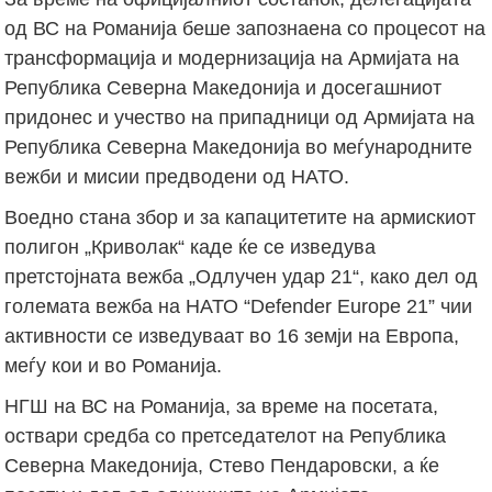
од ВС на Романија беше запознаена со процесот на
трансформација и модернизација на Армијата на
Република Северна Македонија и досегашниот
придонес и учество на припадници од Армијата на
Република Северна Македонија во меѓународните
вежби и мисии предводени од НАТО.
Воедно стана збор и за капацитетите на армискиот
полигон „Криволак“ каде ќе се изведува
претстојната вежба „Одлучен удар 21“, како дел од
големата вежба на НАТО “Defender Europe 21” чии
активности се изведуваат во 16 земји на Европа,
меѓу кои и во Романија.
НГШ на ВС на Романија, за време на посетата,
оствари средба со претседателот на Република
Северна Македонија, Стево Пендаровски, a ќе