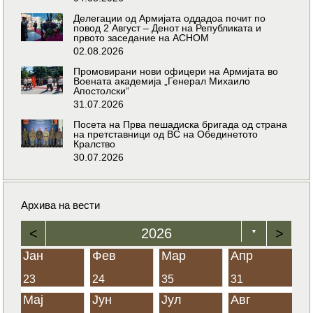
Делегации од Армијата оддадоа почит по
повод 2 Август – Денот на Републиката и
првото заседание на АСНОМ
02.08.2026
Промовирани нови офицери на Армијата во
Воената академија „Генерал Михаило
Апостолски“
31.07.2026
Посета на Прва пешадиска бригада од страна
на претставници од ВС на Обединетото
Кралство
30.07.2026
Архива на вести
<
2026
>
▼
Јан
Фев
Мар
Апр
23
24
35
31
Мај
Јун
Јул
Авг