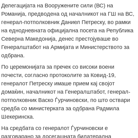
Делегацијата на Вооружените сили (ВС) на
Романија, предводена од началникот на ГШ на ВС,
генерал-потполковник Даниел Петреску, во рамки
на еднодневната официјална посета на Република
Северна Македонија, денес престојуваше во
Генералштабот на Армијата и Министерството за
одбрана.
По церемонијата за пречек со високи воени
почести, согласно протоколите за Ковид-19,
генералот Петреску имаше прием кај својот
домаќин, началникот на Генералштабот, генерал-
потполковник Васко Ѓурчиновски, по што оствари
средба со министерката за одбрана Радмила
Шекеринска.
На средбата со генералот Ѓурчиновски е
разговарано за досегашната билатерална