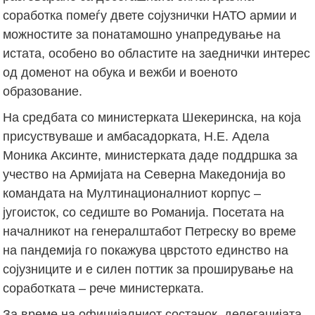
соработка помеѓу двете сојузнички НАТО армии и
можностите за понатамошно унапредување на
истата, особено во областите на заеднички интерес
од доменот на обука и вежби и военото
образование.
На средбата со министерката Шекеринска, на која
присуствуваше и амбасадорката, Н.Е. Адела
Моника Аксинте, министерката даде поддршка за
учество на Армијата на Северна Македонија во
командата на Мултинационалниот корпус –
југоисток, со седиште во Романија. Посетата на
началникот на генералштабот Петреску во време
на пандемија го покажува цврстото единство на
сојузниците и е силен поттик за проширување на
соработката – рече министерката.
За време на официјалниот состанок, делегацијата