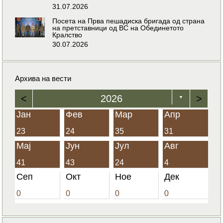
31.07.2026
Посета на Прва пешадиска бригада од страна
на претставници од ВС на Обединетото
Кралство
30.07.2026
Архива на вести
<
2026
>
▼
Јан
Фев
Мар
Апр
23
24
35
31
Мај
Јун
Јул
Авг
41
43
24
4
Сеп
Окт
Ное
Дек
0
0
0
0