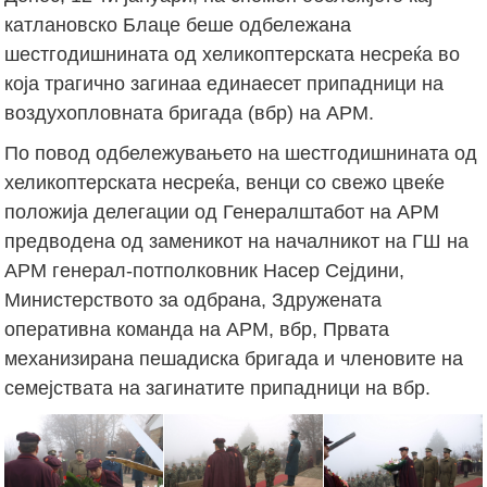
катлановско Блаце беше одбележана
шестгодишнината од хеликоптерската несреќа во
која трагично загинаа единаесет припадници на
воздухопловната бригада (вбр) на АРМ.
По повод одбележувањето на шестгодишнината од
хеликоптерската несреќа, венци со свежо цвеќе
положија делегации од Генералштабот на АРМ
предводена од заменикот на началникот на ГШ на
АРМ генерал-потполковник Насер Сејдини,
Министерството за одбрана, Здружената
оперативна команда на АРМ, вбр, Првата
механизирана пешадиска бригада и членовите на
семејствата на загинатите припадници на вбр.