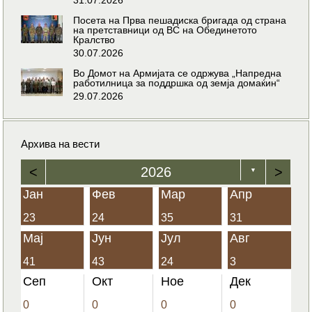
Посета на Прва пешадиска бригада од страна
на претставници од ВС на Обединетото
Кралство
30.07.2026
Во Домот на Армијата се одржува „Напредна
работилница за поддршка од земја домаќин“
29.07.2026
Архива на вести
<
2026
>
▼
Јан
Фев
Мар
Апр
23
24
35
31
Мај
Јун
Јул
Авг
41
43
24
3
Сеп
Окт
Ное
Дек
0
0
0
0