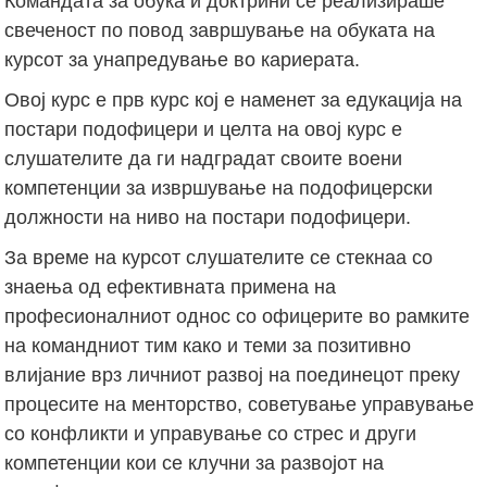
Командата за обука и доктрини се реализираше
свеченост по повод завршување на обуката на
курсот за унапредување во кариерата.
Овој курс е прв курс кој е наменет за едукација на
постари подофицери и целта на овој курс е
слушателите да ги надградат своите воени
компетенции за извршување на подофицерски
должности на ниво на постари подофицери.
За време на курсот слушателите се стекнаа со
знаења од ефективната примена на
професионалниот однос со офицерите во рамките
на командниот тим како и теми за позитивно
влијание врз личниот развој на поединецот преку
процесите на менторство, советување управување
со конфликти и управување со стрес и други
компетенции кои се клучни за развојот на