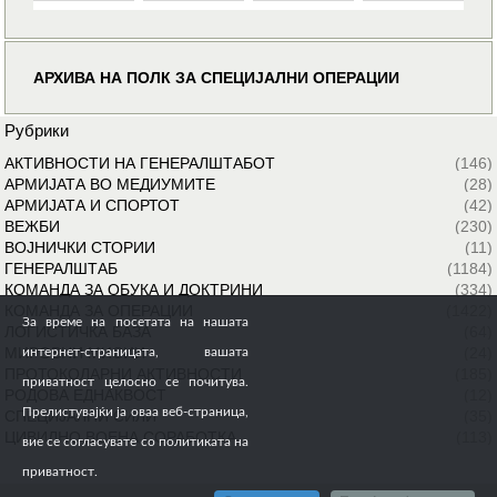
АРХИВА НА ПОЛК ЗА СПЕЦИЈАЛНИ ОПЕРАЦИИ
Рубрики
АКТИВНОСТИ НА ГЕНЕРАЛШТАБОТ
(146)
АРМИЈАТА ВО МЕДИУМИТЕ
(28)
АРМИЈАТА И СПОРТОТ
(42)
ВЕЖБИ
(230)
ВОЈНИЧКИ СТОРИИ
(11)
ГЕНЕРАЛШТАБ
(1184)
КОМАНДА ЗА ОБУКА И ДОКТРИНИ
(334)
КОМАНДА ЗА ОПЕРАЦИИ
(1422)
За време на посетата на нашата
ЛОГИСТИЧКА БАЗА
(64)
МИРОВНИ МИСИИ
(24)
интернет-страницата, вашата
ПРОТОКОЛАРНИ АКТИВНОСТИ
(185)
приватност целосно се почитува.
РОДОВА ЕДНАКВОСТ
(12)
Прелистувајќи ја оваа веб-страница,
СПЕЦИЈАЛНИ СИЛИ
(35)
ЦИВИЛНО ВОЕНА СОРАБОТКА
(113)
вие се согласувате со политиката на
приватност.