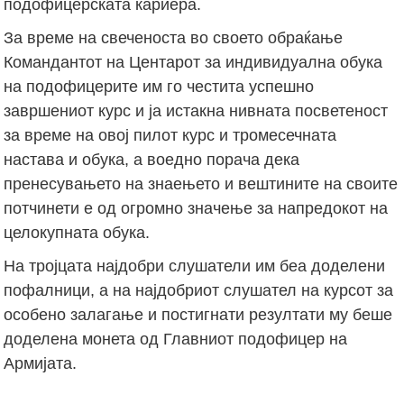
подофицерската кариера.
За време на свеченоста во своето обраќање
Командантот на Центарот за индивидуална обука
на подофицерите им го честита успешно
завршениот курс и ја истакна нивната посветеност
за време на овој пилот курс и тромесечната
настава и обука, а воедно порача дека
пренесувањето на знаењето и вештините на своите
потчинети е од огромно значење за напредокот на
целокупната обука.
На тројцата најдобри слушатели им беа доделени
пофалници, а на најдобриот слушател на курсот за
особено залагање и постигнати резултати му беше
доделена монета од Главниот подофицер на
Армијата.