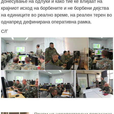
донесување на одлуки и како тие ќе влијаат на
крајниот исход на борбените и не борбени дејства
на единиците во реално време, на реален терен во
однапред дефинирана оперативна рамка.
С/Г