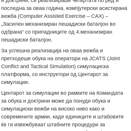
и доктрини, се реализираше четвртата по ред и
последна за оваа година, компјутерски асистирана
вежба (Computer Assisted Exercise – CAX) –
„Засилен механизиран пешадиски баталјон во
одбрана“ со припадниците од 4.механизиран
пешадиски баталјон.
За успешна реализација на оваа вежба и
претходеше обука на оператори на JCATS (Joint
Conflict and Tactical Simulation) симулациска
платформа, со инструктори од Центарот за
симулации.
Центарот за симулации во рамките на Командата
за обука и доктрини може да понуди обука и
симулациски вежби на високо ниво како и
современите армии, каде единиците и штабовите
ќе ги извежбуваат штабните процедури за