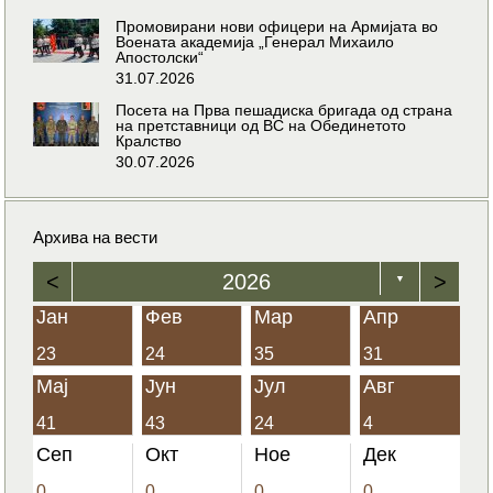
Промовирани нови офицери на Армијата во
Воената академија „Генерал Михаило
Апостолски“
31.07.2026
Посета на Прва пешадиска бригада од страна
на претставници од ВС на Обединетото
Кралство
30.07.2026
Архива на вести
<
2026
>
▼
Јан
Фев
Мар
Апр
23
24
35
31
Мај
Јун
Јул
Авг
41
43
24
4
Сеп
Окт
Ное
Дек
0
0
0
0