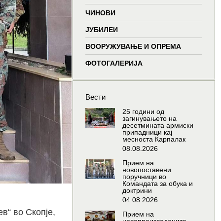
window
window
window
wind
ЧИНОВИ
ЈУБИЛЕИ
ВООРУЖУВАЊЕ И ОПРЕМА
ФОТОГАЛЕРИЈА
Вести
25 години од
загинувањето на
десетмината армиски
припадници кај
месноста Карпалак
08.08.2026
Прием на
новопоставени
поручници во
Командата за обука и
доктрини
04.08.2026
в“ во Скопје,
Прием на