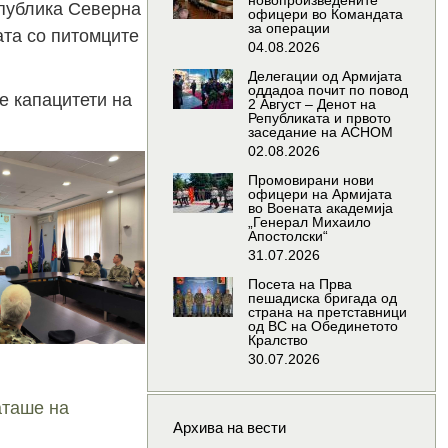
новопроизведените
епублика Северна
офицери во Командата
за операции
ата со питомците
04.08.2026
Делегации од Армијата
оддадоа почит по повод
е капацитети на
2 Август – Денот на
Републиката и првото
заседание на АСНОМ
02.08.2026
Промовирани нови
офицери на Армијата
во Воената академија
„Генерал Михаило
Апостолски“
31.07.2026
Посета на Прва
пешадиска бригада од
страна на претставници
од ВС на Обединетото
Кралство
30.07.2026
аташе на
Архива на вести