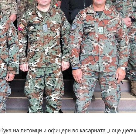
бука на питомци и офицери во касарната „Гоце Делче