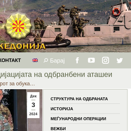
Барај
Search:
КОНТАКТ
Facebook
YouTube
Instagram
Twitt
цијацијата на одбранбени аташеи
page
page
page
page
рот за обука…
opens
opens
opens
open
Дек
СТРУКТУРА НА ОДБРАНАТА
3
in
in
in
in
ИСТОРИЈА
2024
МЕЃУНАРОДНИ ОПЕРАЦИИ
new
new
new
new
ВЕЖБИ