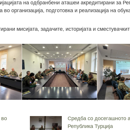
цијацијата на одбранбени аташеи акредитирани за Р
 во организација, подготовка и реализација на обук
ирани мисијата, задачите, историјата и сместувачкит
 во
Средба со досегашното 
Република Турција