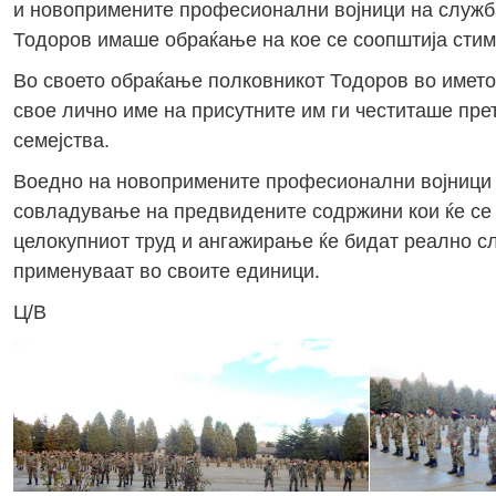
и новопримените професионални војници на служба
Тодоров имаше обраќање на кое се соопштија сти
Во своето обраќање полковникот Тодоров во името
свое лично име на присутните им ги честиташе прет
семејства.
Воедно на новопримените професионални војници к
совладување на предвидените содржини кои ќе се 
целокупниот труд и ангажирање ќе бидат реално сл
применуваат во своите единици.
Ц/В