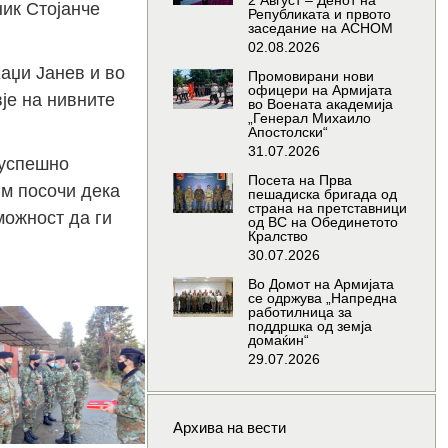
2 Август – Денот на
ик Стојанче
Републиката и првото
заседание на АСНОМ
02.08.2026
аџи Јанев и во
Промовирани нови
офицери на Армијата
је на нивните
во Воената академија
„Генерал Михаило
Апостолски“
31.07.2026
 успешно
Посета на Прва
м посочи дека
пешадиска бригада од
страна на претставници
можност да ги
од ВС на Обединетото
Кралство
30.07.2026
Во Домот на Армијата
се одржува „Напредна
работилница за
поддршка од земја
домаќин“
29.07.2026
Архива на вести