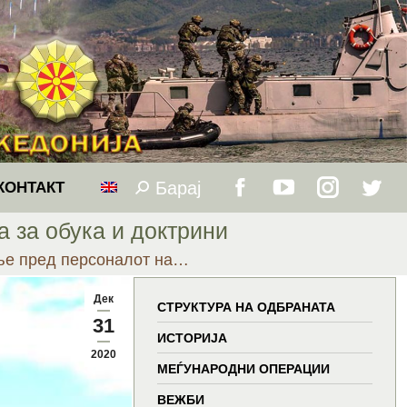
Барај
Search:
КОНТАКТ
Facebook
YouTube
Instagram
Twitt
 за обука и доктрини
page
page
page
page
е пред персоналот на…
opens
opens
opens
open
Дек
СТРУКТУРА НА ОДБРАНАТА
31
in
in
in
in
ИСТОРИЈА
2020
МЕЃУНАРОДНИ ОПЕРАЦИИ
new
new
new
new
ВЕЖБИ