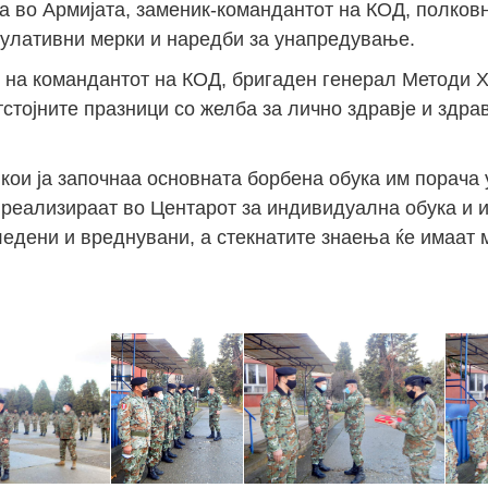
 во Армијата, заменик-командантот на КОД, полковн
мулативни мерки и наредби за унапредување.
 на командантот на КОД, бригаден генерал Методи Х
стојните празници со желба за лично здравје и здрав
ои ја започнаа основната борбена обука им порача
реализираат во Центарот за индивидуална обука и и
едени и вреднувани, а стекнатите знаења ќе имаат 