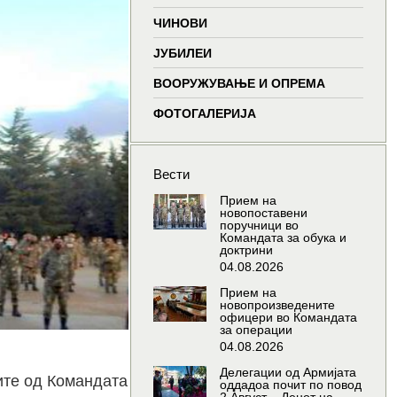
window
window
window
wind
ЧИНОВИ
ЈУБИЛЕИ
ВООРУЖУВАЊЕ И ОПРЕМА
ФОТОГАЛЕРИЈА
Вести
Прием на
новопоставени
поручници во
Командата за обука и
доктрини
04.08.2026
Прием на
новопроизведените
офицери во Командата
за операции
04.08.2026
Делегации од Армијата
ите од Командата
оддадоа почит по повод