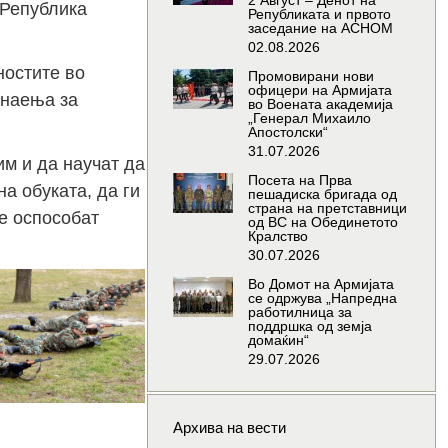
2 Август – Денот на
 Република
Републиката и првото
заседание на АСНОМ
02.08.2026
ностите во
Промовирани нови
офицери на Армијата
знаења за
во Воената академија
„Генерал Михаило
Апостолски“
31.07.2026
им и да научат да
Посета на Прва
а обуката, да ги
пешадиска бригада од
страна на претставници
се оспособат
од ВС на Обединетото
Кралство
30.07.2026
Во Домот на Армијата
се одржува „Напредна
работилница за
поддршка од земја
домаќин“
29.07.2026
Архива на вести