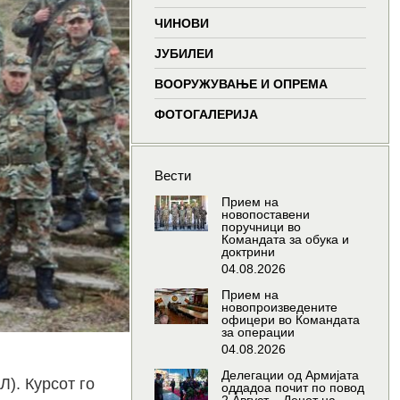
window
window
window
wind
ЧИНОВИ
ЈУБИЛЕИ
ВООРУЖУВАЊЕ И ОПРЕМА
ФОТОГАЛЕРИЈА
Вести
Прием на
новопоставени
поручници во
Командата за обука и
доктрини
04.08.2026
Прием на
новопроизведените
офицери во Командата
за операции
04.08.2026
Делегации од Армијата
). Курсот го
оддадоа почит по повод