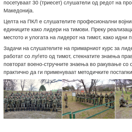
посетуваат 30 (триесет) слушатели од редот на пр
Македонија.
Целта на ПКЛ е слушателите професионални војниц
единиците како лидери на тимови. Преку реализаци
местото и улогата на лидерот на тимот, како идни
Задачи на слушателите на примарниот курс за лиде
работат со луѓето од тимот, стекнатите знаења пра
повторат воено-стручните знаења во ракување со о
практично да ги применуваат методичките постапки