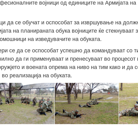
офесионалните војници од единиците на Армијата на
и да се обучат и оспособат за извршување на долж
јата на планираната обука војниците ќе стекнуваат 
 помошници на изведувачите на обуката.
ри се да се оспособат успешно да командуваат со т
вилно да ги применуваат и пренесуваат во процесот н
ружјето и воената опрема на ниво на тим како и да 
 во реализација на обуката.