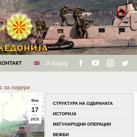
Барај
Search:
КОНТАКТ
Facebook
YouTube
Instagram
Twitt
page
page
page
page
с за лидери
opens
opens
opens
open
Фев
СТРУКТУРА НА ОДБРАНАТА
17
in
in
in
in
ИСТОРИЈА
2015
МЕЃУНАРОДНИ ОПЕРАЦИИ
new
new
new
new
ВЕЖБИ