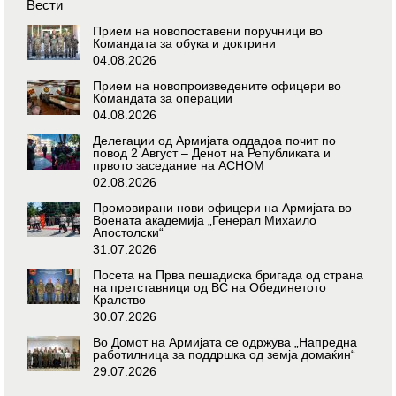
Вести
Прием на новопоставени поручници во
Командата за обука и доктрини
04.08.2026
Прием на новопроизведените офицери во
Командата за операции
04.08.2026
Делегации од Армијата оддадоа почит по
повод 2 Август – Денот на Републиката и
првото заседание на АСНОМ
02.08.2026
Промовирани нови офицери на Армијата во
Воената академија „Генерал Михаило
Апостолски“
31.07.2026
Посета на Прва пешадиска бригада од страна
на претставници од ВС на Обединетото
Кралство
30.07.2026
Во Домот на Армијата се одржува „Напредна
работилница за поддршка од земја домаќин“
29.07.2026