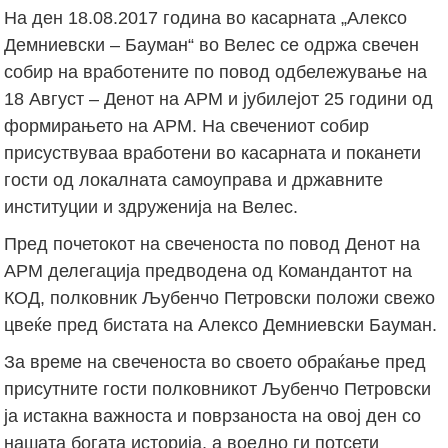
На ден 18.08.2017 година во касарната „Алексо
Демниевски – Бауман“ во Велес се одржа свечен
собир на вработените по повод одбележување на
18 Август – Денот на АРМ и јубилејот 25 години од
формирањето на АРМ. На свечениот собир
присуствуваа вработени во касарната и поканети
гости од локалната самоуправа и државните
институции и здруженија на Велес.
Пред почетокот на свеченоста по повод Денот на
АРМ делегација предводена од Командантот на
КОД, полковник Љубенчо Петровски положи свежо
цвеќе пред бистата на Алексо Демниевски Бауман.
За време на свеченоста во своето обраќање пред
присутните гости полковникот Љубенчо Петровски
ја истакна важноста и поврзаноста на овој ден со
нашата богата историја, а воедно ги потсети