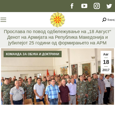
Facebook
YouTube
Instag
T
page
page
page
p
Searc
Барај
opens
opens
opens
o
Прослава по повод одбележување на „18 Август“
Денот на Армијата на Република Македонија и
in
in
in
i
јубилејот 25 години од формирањето на АРМ
You are here:
new
new
new
n
КОМАНДА ЗА ОБУКА И ДОКТРИНИ
Авг
18
window
window
windo
w
2017