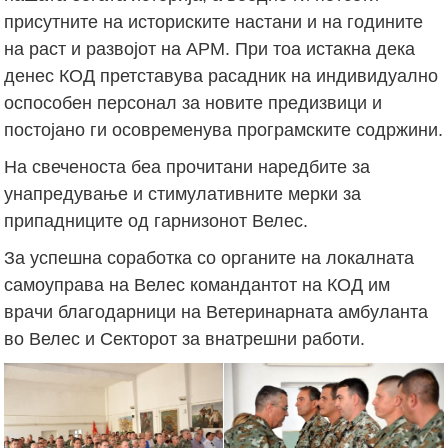
присутните на историските настани и на годините
на раст и развојот на АРМ. При тоа истакна дека
денес КОД претставува расадник на индивидуално
оспособен персонал за новите предизвици и
постојано ги осовременува програмските содржини.
На свеченоста беа прочитани наредбите за
унапредување и стимулативните мерки за
припадниците од гарнизонот Велес.
За успешна соработка со органите на локалната
самоуправа на Велес командантот на КОД им
врачи благодарници на Ветеринарната амбуланта
во Велес и Секторот за внатрешни работи.