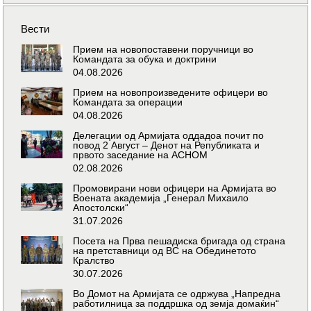
Вести
Прием на новопоставени поручници во
Командата за обука и доктрини
04.08.2026
Прием на новопроизведените офицери во
Командата за операции
04.08.2026
Делегации од Армијата оддадоа почит по
повод 2 Август – Денот на Републиката и
првото заседание на АСНОМ
02.08.2026
Промовирани нови офицери на Армијата во
Воената академија „Генерал Михаило
Апостолски“
31.07.2026
Посета на Прва пешадиска бригада од страна
на претставници од ВС на Обединетото
Кралство
30.07.2026
Во Домот на Армијата се одржува „Напредна
работилница за поддршка од земја домаќин“