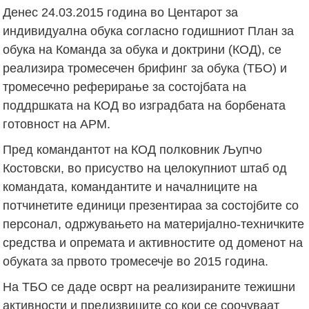
Денес 24.03.2015 година во Центарот за
индивидуална обука согласно годишниот План за
обука на Команда за обука и доктрини (КОД), се
реализира тромесечен брифинг за обука (ТБО) и
тромесечно реферирање за состојбата на
поддршката на КОД во изградбата на борбената
готовност на АРМ.
Пред командантот на КОД полковник Љупчо
Костовски, во присуство на целокупниот штаб од
командата, командантите и началниците на
потчинетите единици презентираа за состојбите со
персонал, одржувањето на материјално-техничките
средства и опремата и активностите од доменот на
обуката за првото тромесечје во 2015 година.
На ТБО се даде осврт на реализираните тежишни
активности и предизвиците со кои се соочуваат