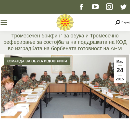
Facebook
YouTube
Instag
T
page
page
page
p
Searc
Барај
opens
opens
opens
o
Тромесечен брифинг за обука и Тромесечно
реферирање за состојбата на поддршката на КОД
in
in
in
i
во изградбата на борбената готовност на АРМ
You are here:
new
new
new
n
КОМАНДА ЗА ОБУКА И ДОКТРИНИ
Мар
24
window
window
windo
w
2015