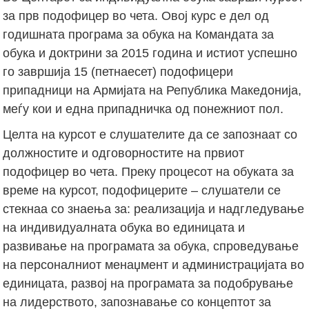
за прв подофицер во чета. Овој курс е дел од
годишната програма за обука на Командата за
обука и доктрини за 2015 година и истиот успешно
го завршија 15 (петнаесет) подофицери
припадници на Армијата на Република Македонија,
меѓу кои и една припадничка од понежниот пол.
Целта на курсот е слушателите да се запознаат со
должностите и одговорностите на првиот
подофицер во чета. Преку процесот на обуката за
време на курсот, подофицерите – слушатели се
стекнаа со знаења за: реализација и надгледување
на индивидуалната обука во единицата и
развивање на програмата за обука, спроведување
на персоналниот менаџмент и администрацијата во
единицата, развој на програмата за подобрување
на лидерството, запознавање со концептот за