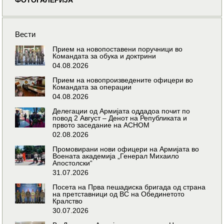
Вести
Прием на новопоставени поручници во
Командата за обука и доктрини
04.08.2026
Прием на новопроизведените офицери во
Командата за операции
04.08.2026
Делегации од Армијата оддадоа почит по
повод 2 Август – Денот на Републиката и
првото заседание на АСНОМ
02.08.2026
Промовирани нови офицери на Армијата во
Воената академија „Генерал Михаило
Апостолски“
31.07.2026
Посета на Прва пешадиска бригада од страна
на претставници од ВС на Обединетото
Кралство
30.07.2026