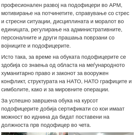
професионален развој на подофицери во АРМ,
мотивирање на потчинетите, справување со стрес
и стресни ситуации, дисциплината и моралот во
единицата, регулирање на административните,
персоналните и други прашања поврзани со
војниците и подофицерите.
Исто така, за време на обуката подофицерите се
здобија со знаења од областа на меѓународното
хуманитарно право и законот за вооружен
конфликт, структурата на НАТО, НАТО графиците и
симболите, како и за мировните операции.
За успешно завршена обука на курсот
подофицерите добија сертификати со кои имаат
можност во иднина да бидат поставени на
должноста прв подофицер во чета.