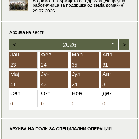
Во Домот на Армијата се одржува „Напредна
работилница за поддршка од земја домаќин“
29.07.2026
Архива на вести
<
2026
>
▼
Јан
Фев
Мар
Апр
23
24
35
31
Мај
Јун
Јул
Авг
41
43
24
3
Сеп
Окт
Ное
Дек
0
0
0
0
АРХИВА НА ПОЛК ЗА СПЕЦИЈАЛНИ ОПЕРАЦИИ