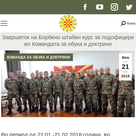
Facebook
YouTube
Instag
T
page
page
page
p
Searc
Барај
opens
opens
opens
o
Завршеток на Борбено штабен курс за подофицери
во Командата за обука и доктрини
in
in
in
i
You are here:
КОМАНДА ЗА ОБУКА И ДОКТРИНИ
Фев
new
new
new
n
21
2018
window
window
windo
w
Во период од 22.01.-21.02.2018 година, во