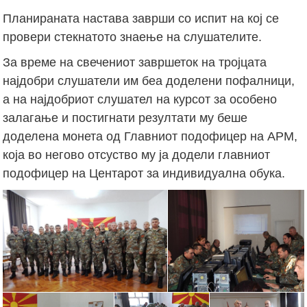
Планираната настава заврши со испит на кој се
провери стекнатото знаење на слушателите.
За време на свечениот завршеток на тројцата
најдобри слушатели им беа доделени пофалници,
а на најдобриот слушател на курсот за особено
залагање и постигнати резултати му беше
доделена монета од Главниот подофицер на АРМ,
која во негово отсуство му ја додели главниот
подофицер на Центарот за индивидуална обука.