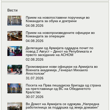
Вести
Прием на новопоставени поручници во
Командата за обука и доктрини
04.08.2026
Прием на новопроизведените офицери во
Командата за операции
04.08.2026
Делегации од Армијата оддадоа почит по
повод 2 Август – Денот на Републиката и
првото заседание на АСНОМ
02.08.2026
Промовирани нови офицери на Армијата во
Воената академија „Генерал Михаило
Апостолски“
31.07.2026
Посета на Прва пешадиска бригада од страна
на претставници од ВС на Обединетото
Кралство
30.07.2026
Во Домот на Армијата се одржува „Напредна
работилница за поддршка од земја домаќин“