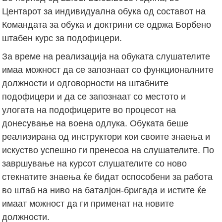
Центарот за индивидуална обука од составот на
Командата за обука и доктрини се одржа Борбено
штабен курс за подофицери.
За време на реализација на обуката слушателите
имаа можност да се запознаат со функционалните
должности и одговорности на штабните
подофицери и да се запознаат со местото и
улогата на подофицерите во процесот на
донесување на воена одлука. Обуката беше
реализирана од инструктори кои своите знаења и
искуство успешно ги пренесоа на слушателите. По
завршување на курсот слушателите со ново
стекнатите знаења ќе бидат оспособени за работа
во штаб на ниво на баталјон-бригада и истите ќе
имаат можност да ги применат на новите
должности.