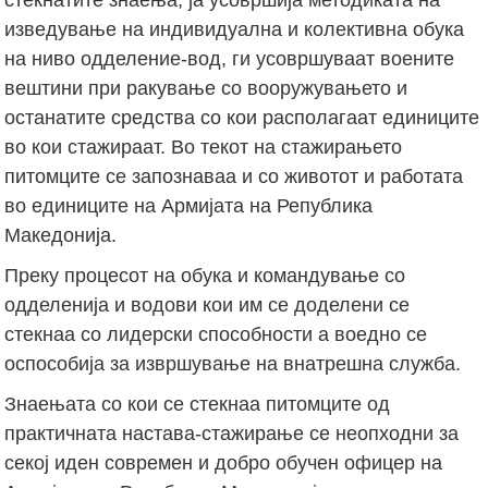
изведување на индивидуална и колективна обука
на ниво одделение-вод, ги усовршуваат воените
вештини при ракување со вооружувањето и
останатите средства со кои располагаат единиците
во кои стажираат. Во текот на стажирањето
питомците се запознаваа и со животот и работата
во единиците на Армијата на Република
Македонија.
Преку процесот на обука и командување со
одделенија и водови кои им се доделени се
стекнаа со лидерски способности а воедно се
оспособија за извршување на внатрешна служба.
Знаењата со кои се стекнаа питомците од
практичната настава-стажирање се неопходни за
секој иден современ и добро обучен офицер на