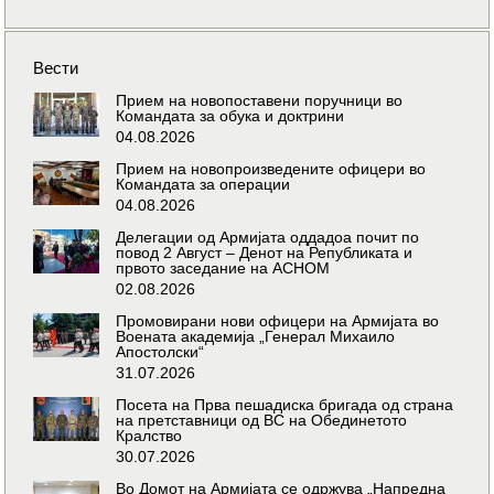
Вести
Прием на новопоставени поручници во
Командата за обука и доктрини
04.08.2026
Прием на новопроизведените офицери во
Командата за операции
04.08.2026
Делегации од Армијата оддадоа почит по
повод 2 Август – Денот на Републиката и
првото заседание на АСНОМ
02.08.2026
Промовирани нови офицери на Армијата во
Воената академија „Генерал Михаило
Апостолски“
31.07.2026
Посета на Прва пешадиска бригада од страна
на претставници од ВС на Обединетото
Кралство
30.07.2026
Во Домот на Армијата се одржува „Напредна