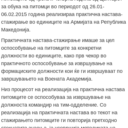
за обука на питомци во периодот од 26.01-
06.02.2015 година реализираа практична настава-
стажирање во единиците на Армијата на Република
Македонија.
Практичната настава-стажирање имаше за цел
оспособување на питомците за конкретни
должности во единиците, како прв чекор во
практичното оспособување за извршување на
формациските должности кои ќе ги извршуваат по
завршувањето на Воената Академија.
Низ процесот на реализација на практична настава
питомците се оспособуваа за извршување на
должноста командир на тим-одделение. Со
реализација на практичната настава во текот на
стажирањето питомците ги повторија претходно
стекнатите знаења, ја усовршија методиката на