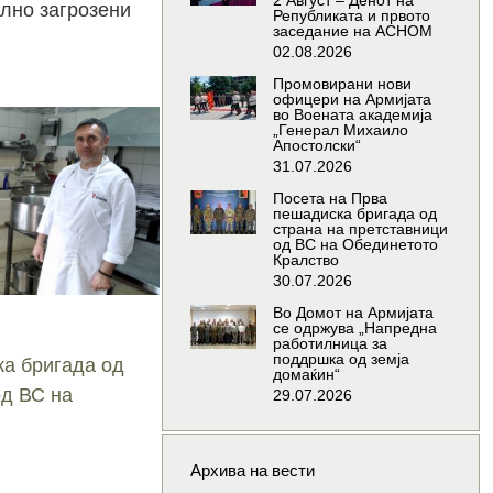
2 Август – Денот на
ално загрозени
Републиката и првото
заседание на АСНОМ
02.08.2026
Промовирани нови
офицери на Армијата
во Воената академија
„Генерал Михаило
Апостолски“
31.07.2026
Посета на Прва
пешадиска бригада од
страна на претставници
од ВС на Обединетото
Кралство
30.07.2026
Во Домот на Армијата
се одржува „Напредна
работилница за
поддршка од земја
ка бригада од
домаќин“
од ВС на
29.07.2026
Архива на вести