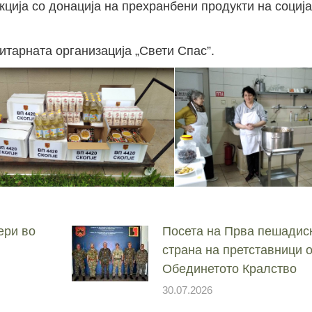
ција со донација на прехранбени продукти на социј
итарната организација „Свети Спас”.
ери во
Посета на Прва пешадис
страна на претставници 
Обединетото Кралство
30.07.2026