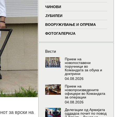
window
window
window
window
ЧИНОВИ
ЈУБИЛЕИ
ВООРУЖУВАЊЕ И ОПРЕМА
ФОТОГАЛЕРИЈА
Вести
Прием на
новопоставени
поручници во
Командата за обука и
доктрини
04.08.2026
Прием на
новопроизведените
офицери во Командата
за операции
04.08.2026
Делегации од Армијата
нот за врски на
оддадоа почит по повод