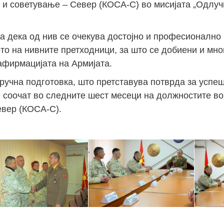
а и советување – Север (КОСА-С) во мисијата „Одлу
ча дека од нив се очекува достојно и професионалн
то на нивните претходници, за што се добиени и мно
афирмацијата на Армијата.
ручна подготовка, што претставува потврда за усп
се соочат во следните шест месеци на должностите во
евер (КОСА-С).