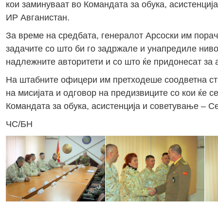
кои заминуваат во Командата за обука, асистенциј
ИР Авганистан.
За време на средбата, генералот Арсоски им пора
задачите со што би го задржале и унапредиле ниво
надлежните авторитети и со што ќе придонесат за 
На штабните офицери им претходеше соодветна ст
на мисијата и одговор на предизвиците со кои ќе 
Командата за обука, асистенција и советување – С
ЧС/БН