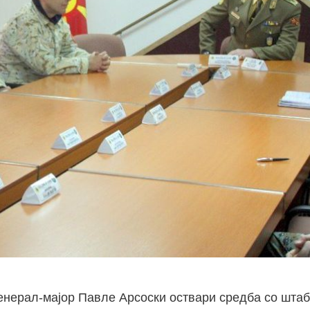
енерал-мајор Павле Арсоски оствари средба со шта