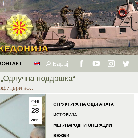
Барај
Search:
КОНТАКТ
Facebook
YouTube
Instagram
Twitt
 „Одлучна поддршка“
page
page
page
page
 офицери во…
opens
opens
opens
open
Фев
СТРУКТУРА НА ОДБРАНАТА
28
in
in
in
in
ИСТОРИЈА
2019
МЕЃУНАРОДНИ ОПЕРАЦИИ
new
new
new
new
ВЕЖБИ