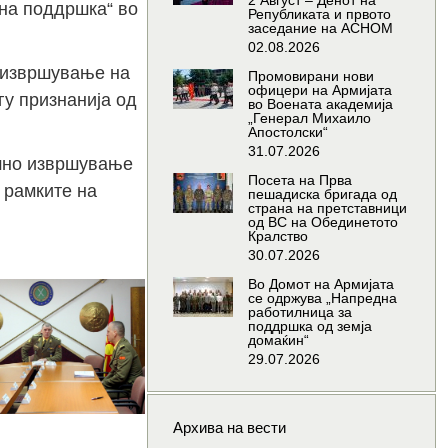
2 Август – Денот на
чна поддршка“ во
Републиката и првото
заседание на АСНОМ
02.08.2026
о извршување на
Промовирани нови
офицери на Армијата
гу признанија од
во Воената академија
„Генерал Михаило
Апостолски“
31.07.2026
ешно извршување
Посета на Прва
 рамките на
пешадиска бригада од
страна на претставници
од ВС на Обединетото
Кралство
30.07.2026
Во Домот на Армијата
се одржува „Напредна
работилница за
поддршка од земја
домаќин“
29.07.2026
Архива на вести