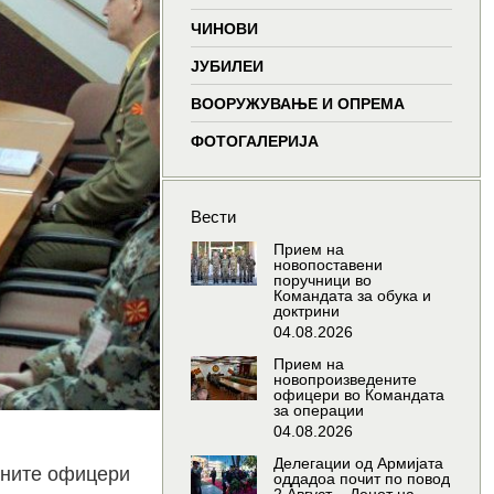
window
window
window
wind
ЧИНОВИ
ЈУБИЛЕИ
ВООРУЖУВАЊЕ И ОПРЕМА
ФОТОГАЛЕРИЈА
Вести
Прием на
новопоставени
поручници во
Командата за обука и
доктрини
04.08.2026
Прием на
новопроизведените
офицери во Командата
за операции
04.08.2026
Делегации од Армијата
бните офицери
оддадоа почит по повод