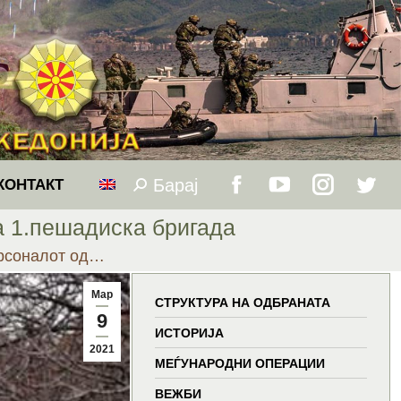
Барај
Search:
КОНТАКТ
Facebook
YouTube
Instagram
Twitt
а 1.пешадиска бригада
page
page
page
page
рсоналот од…
opens
opens
opens
open
Мар
СТРУКТУРА НА ОДБРАНАТА
9
in
in
in
in
ИСТОРИЈА
2021
МЕЃУНАРОДНИ ОПЕРАЦИИ
new
new
new
new
ВЕЖБИ