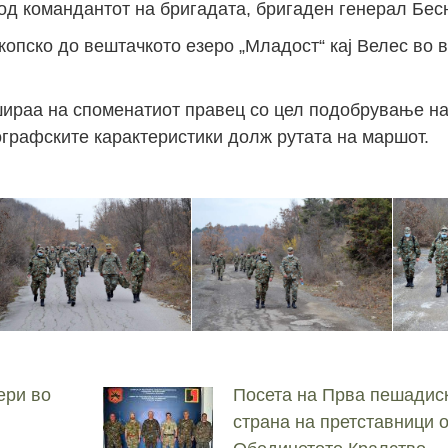
од командантот на бригадата, бригаден генерал Бес
копско до вештачкото езеро „Младост“ кај Велес во 
шираа на споменатиот правец со цел подобрување н
еографските карактеристики долж рутата на маршот.
ери во
Посета на Прва пешадис
страна на претставници 