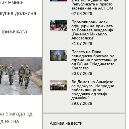
2 Август – Денот на
ник Емини.
Републиката и првото
заседание на АСНОМ
вкупна должина
02.08.2026
Промовирани нови
офицери на Армијата
во Воената академија
а физичката
„Генерал Михаило
Апостолски“
31.07.2026
Посета на Прва
пешадиска бригада од
страна на претставници
од ВС на Обединетото
Кралство
30.07.2026
Во Домот на Армијата
се одржува „Напредна
работилница за
поддршка од земја
домаќин“
29.07.2026
ка бригада од
од ВС на
Архива на вести