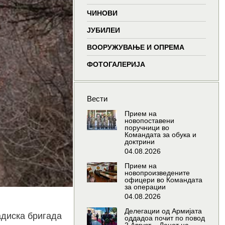
window
window
window
wind
ЧИНОВИ
ЈУБИЛЕИ
ВООРУЖУВАЊЕ И ОПРЕМА
ФОТОГАЛЕРИЈА
Вести
Прием на
новопоставени
поручници во
Командата за обука и
доктрини
04.08.2026
Прием на
новопроизведените
офицери во Командата
за операции
04.08.2026
Делегации од Армијата
адиска бригада
оддадоа почит по повод