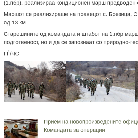
(1.пбр), реализираа кондиционен марш предводен 
Маршот се реализираше на правецот с. Брезица, С
од 13 км.
Старешините од командата и штабот на 1.пбр мар
подготвеност, но и да се запознаат со природно-г
ГЃ/ЧС
Прием на новопроизведените офиц
Командата за операции