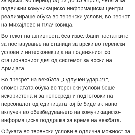
за врски, во период од 13 до 15 април, четата за
подвижни комуникациско-информациски центри
реализираше обука во теренски услови, во реонот
на Михајлово и Плачковица.
Во текот на активноста беа извежбани постапките
за поставување на станици за врски во теренски
услови и интерконекција на подвижниот со
стационарниот дел од системот за врски на
Армијата.
Во пресрет на вежбата „Одлучен удар-21“,
споменатата обука во теренски услови беше
искористена и за непосредни подготовки на
персоналот од единицата кој ќе биде активно
вклучен во обезбедувањето на комуникациско-
информациска поддршка за време на вежбата.
Обуката во теренски услови е одлична можност за