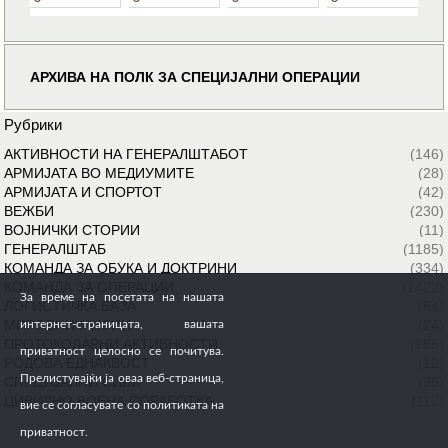
АРХИВА НА ПОЛК ЗА СПЕЦИЈАЛНИ ОПЕРАЦИИ
Рубрики
АКТИВНОСТИ НА ГЕНЕРАЛШТАБОТ
(146)
АРМИЈАТА ВО МЕДИУМИТЕ
(28)
АРМИЈАТА И СПОРТОТ
(42)
ВЕЖБИ
(230)
ВОЈНИЧКИ СТОРИИ
(11)
ГЕНЕРАЛШТАБ
(1185)
КОМАНДА ЗА ОБУКА И ДОКТРИНИ
(334)
КОМАНДА ЗА ОПЕРАЦИИ
(1422)
За време на посетата на нашата
ЛОГИСТИЧКА БАЗА
(64)
МИРОВНИ МИСИИ
(24)
интернет-страницата, вашата
ПРОТОКОЛАРНИ АКТИВНОСТИ
(185)
приватност целосно се почитува.
РОДОВА ЕДНАКВОСТ
(12)
Прелистувајќи ја оваа веб-страница,
СПЕЦИЈАЛНИ СИЛИ
(35)
ЦИВИЛНО ВОЕНА СОРАБОТКА
(113)
вие се согласувате со политиката на
приватност.