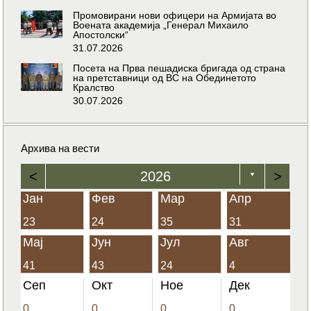
Промовирани нови офицери на Армијата во
Воената академија „Генерал Михаило
Апостолски“
31.07.2026
Посета на Прва пешадиска бригада од страна
на претставници од ВС на Обединетото
Кралство
30.07.2026
Архива на вести
<
2026
>
▼
Јан
Фев
Мар
Апр
23
24
35
31
Мај
Јун
Јул
Авг
41
43
24
4
Сеп
Окт
Ное
Дек
0
0
0
0