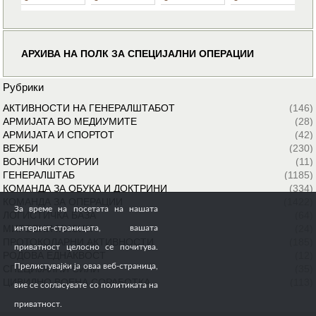
АРХИВА НА ПОЛК ЗА СПЕЦИЈАЛНИ ОПЕРАЦИИ
Рубрики
АКТИВНОСТИ НА ГЕНЕРАЛШТАБОТ
(146)
АРМИЈАТА ВО МЕДИУМИТЕ
(28)
АРМИЈАТА И СПОРТОТ
(42)
ВЕЖБИ
(230)
ВОЈНИЧКИ СТОРИИ
(11)
ГЕНЕРАЛШТАБ
(1185)
КОМАНДА ЗА ОБУКА И ДОКТРИНИ
(334)
КОМАНДА ЗА ОПЕРАЦИИ
(1422)
За време на посетата на нашата
ЛОГИСТИЧКА БАЗА
(64)
МИРОВНИ МИСИИ
(24)
интернет-страницата, вашата
ПРОТОКОЛАРНИ АКТИВНОСТИ
(185)
приватност целосно се почитува.
РОДОВА ЕДНАКВОСТ
(12)
Прелистувајќи ја оваа веб-страница,
СПЕЦИЈАЛНИ СИЛИ
(35)
ЦИВИЛНО ВОЕНА СОРАБОТКА
(113)
вие се согласувате со политиката на
приватност.