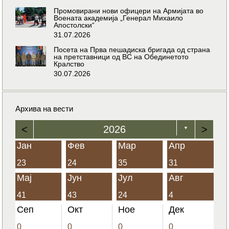
Промовирани нови офицери на Армијата во
Воената академија „Генерал Михаило
Апостолски“
31.07.2026
Посета на Прва пешадиска бригада од страна
на претставници од ВС на Обединетото
Кралство
30.07.2026
Архива на вести
<
2026
>
▼
Јан
Фев
Мар
Апр
23
24
35
31
Мај
Јун
Јул
Авг
41
43
24
4
Сеп
Окт
Ное
Дек
0
0
0
0