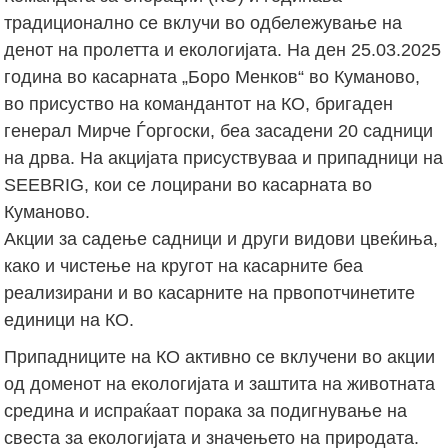
традиционално се вклучи во одбележување на
денот на пролетта и екологијата. На ден 25.03.2025
година во касарната „Боро Менков“ во Куманово,
во присуство на командантот на КО, бригаден
генерал Мирче Ѓоргоски, беа засадени 20 садници
на дрва. На акцијата присуствуваа и припадници на
SEEBRIG, кои се лоцирани во касарната во
Куманово.
Акции за садење садници и други видови цвеќиња,
како и чистење на кругот на касарните беа
реализирани и во касарните на првопотчинетите
единици на КО.
Припадниците на КО активно се вклучени во акции
од доменот на екологијата и заштита на животната
средина и испраќаат порака за подигнување на
свеста за екологијата и значењето на природата.