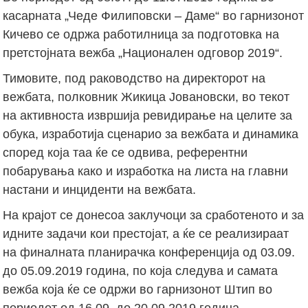
касарната „Чеде Филиповски – Даме“ во гарнизонот
Кичево се одржа работилница за подготовка на
претстојната вежба „Национален одговор 2019“.
Тимовите, под раководство на директорот на
вежбата, полковник Жикица Јовановски, во текот
на активноста извршија ревидирање на целите за
обука, изработија сценарио за вежбата и динамика
според која таа ќе се одвива, референтни
побарувања како и изработка на листа на главни
настани и инциденти на вежбата.
На крајот се донесоа заклучоци за сработеното и за
идните задачи кои престојат, а ќе се реализираат
на финалната планирачка конференција од 03.09.
до 05.09.2019 година, по која следува и самата
вежба која ќе се одржи во гарнизонот Штип во
периодот од 16.09. до 20.09.2019 година.