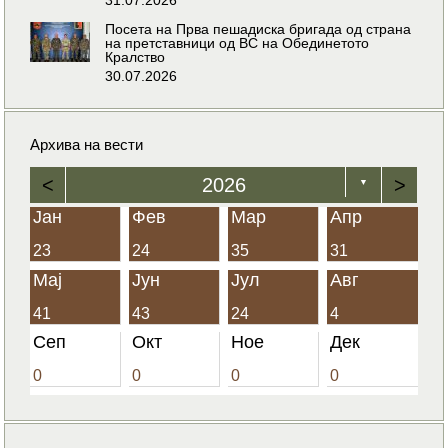
Посета на Прва пешадиска бригада од страна
на претставници од ВС на Обединетото
Кралство
30.07.2026
Архива на вести
<
2026
>
▼
Јан
Фев
Мар
Апр
23
24
35
31
Мај
Јун
Јул
Авг
41
43
24
4
Сеп
Окт
Ное
Дек
0
0
0
0