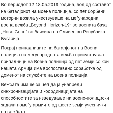
Во периодот 12-18.05.2019 година, вод од составот
на баталјонот на Воена полиција, со пет борбени
моторни возила учествуваше на меѓународна
воена вежба „Beyond Horizon-19“ во воената база
„Ново Село“ во близина на Сливен во Република
Бугарија.
Покрај припадниците на баталјонот на Воена
полиција на меѓународната вежба присуствуваа
припадници на Воена полиција од пет земји со кои
нашата Армија има воспоставено соработка од
доменот на службите на Воена полиција.
Вежбата имаше за цел да ја унапреди
синхронизацијата и координацијата на
способностите за изведување на воено-полициски
задачи помеѓу армиите од шесте земји учеснички
на вежбата.