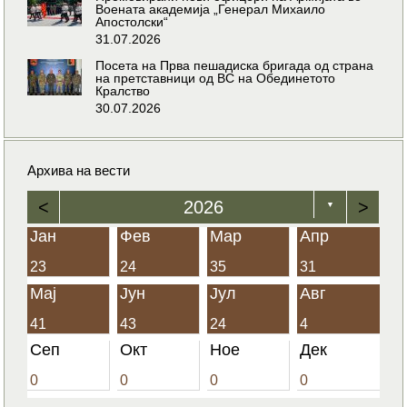
Воената академија „Генерал Михаило
Апостолски“
31.07.2026
Посета на Прва пешадиска бригада од страна
на претставници од ВС на Обединетото
Кралство
30.07.2026
Архива на вести
<
2026
>
▼
Јан
Фев
Мар
Апр
23
24
35
31
Мај
Јун
Јул
Авг
41
43
24
4
Сеп
Окт
Ное
Дек
0
0
0
0