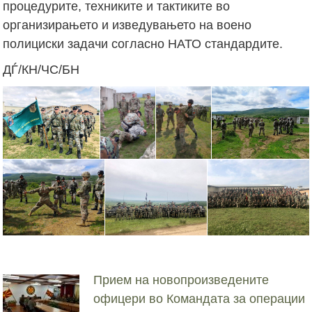
процедурите, техниките и тактиките во
организирањето и изведувањето на воено
полициски задачи согласно НАТО стандардите.
ДЃ/КН/ЧС/БН
Прием на новопроизведените
офицери во Командата за операции