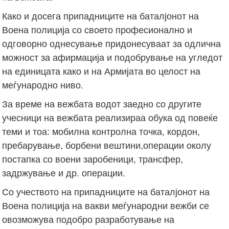
Како и досега припадниците на баталјонот на
Воена полиција со своето професионално и
одговорно однесување придонесуваат за одлична
можност за афирмација и подобрување на угледот
на единицата како и на Армијата во целост на
меѓународно ниво.
За време на вежбата водот заедно со другите
учесници на вежбата реализираа обука од повеќе
теми и тоа: мобилна контролна точка, кордон,
пребарување, борбени вештини,операции околу
постапка со воени заробеници, трансфер,
задржување и др. операции.
Со учеството на припадниците на баталјонот на
Воена полиција на вакви меѓународни вежби се
овозможува подобро разработување на