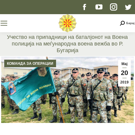
Facebook
YouTube
Instag
T
page
page
page
p
Searc
Барај
opens
opens
opens
o
Учество на припадници на баталјонот на Воена
полиција на меѓународна воена вежба во Р.
in
in
in
i
Бугарија
You are here:
new
new
new
n
КОМАНДА ЗА ОПЕРАЦИИ
Мај
20
window
window
windo
w
2019