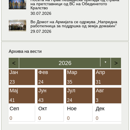
на претставници од ВС на Обединетото
Кралство
30.07.2026
Во Домот на Армијата се одржува „Напредна
работилница за поддршка од земја домаќин“
29.07.2026
Архива на вести
<
2026
>
▼
Јан
Фев
Мар
Апр
23
24
35
31
Мај
Јун
Јул
Авг
41
43
24
3
Сеп
Окт
Ное
Дек
0
0
0
0