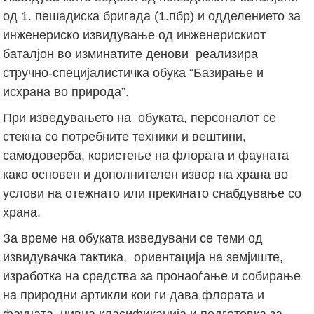
од 1. пешадиска бригада (1.пбр) и одделението за
инженериско извидување од инженерискиот
баталјон во изминатите денови реализира
стручно-специјалистичка обука “Базирање и
исхрана во природа”.
При изведувањето на обуката, персоналот се
стекна со потребните техники и вештини,
самодоверба, користење на флората и фауната
како основен и дополнителен извор на храна во
услови на отежнато или прекинато снабдување со
храна.
За време на обуката изведувани се теми од
извидувачка тактика, ориентација на земјиште,
изработка на средства за пронаоѓање и собирање
на природни артикли кои ги дава флората и
фауната, нивна класификација и подготовка за