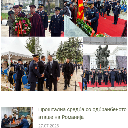
Проштална средба со одбранбеното
аташе на Романија
27.07.2026