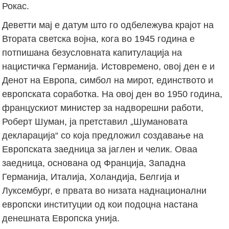
Рокас.
Деветти мај е датум што го одбележува крајот на
Втората светска војна, кога во 1945 година е
потпишана безусловната капитулација на
нацистичка Германија. Истовремено, овој ден е и
Денот на Европа, симбол на мирот, единството и
европската соработка. На овој ден во 1950 година,
францускиот министер за надворешни работи,
Роберт Шуман, ја претставил „Шумановата
декларација“ со која предложил создавање на
Европската заедница за јаглен и челик. Оваа
заедница, основана од Франција, Западна
Германија, Италија, Холандија, Белгија и
Луксембург, е првата во низата наднационални
европски институции од кои подоцна настана
денешната Европска унија.