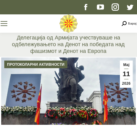
Facebook
YouTube
Instag
T
page
page
page
p
Searc
Барај
opens
opens
opens
o
Делегација од Армијата учествуваше на
одбележувањето на Денот на победата над
in
in
in
i
фашизмот и Денот на Европа
You are here:
new
new
new
n
ПРОТОКОЛАРНИ АКТИВНОСТИ
Мај
11
window
window
windo
w
2026