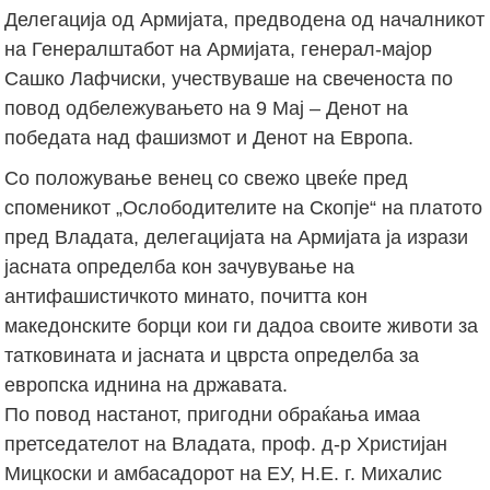
Делегација од Армијата, предводена од началникот
на Генералштабот на Армијата, генерал-мајор
Сашко Лафчиски, учествуваше на свеченоста по
повод одбележувањето на 9 Мај – Денот на
победата над фашизмот и Денот на Европа.
Со положување венец со свежо цвеќе пред
споменикот „Ослободителите на Скопје“ на платото
пред Владата, делегацијата на Армијата ја изрази
јасната определба кон зачувување на
антифашистичкото минато, почитта кон
македонските борци кои ги дадоа своите животи за
татковината и јасната и цврста определба за
европска иднина на државата.
По повод настанот, пригодни обраќања имаа
претседателот на Владата, проф. д-р Христијан
Мицкоски и амбасадорот на ЕУ, Н.Е. г. Михалис