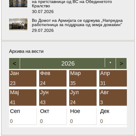
на претставници од ВС на Обединетото
Кралство
30.07.2026
Во Домот на Армијата се одржува „Напредна
работилница за поддршка од земја домаќин“
29.07.2026
Архива на вести
<
2026
>
▼
Јан
Фев
Мар
Апр
23
24
35
31
Мај
Јун
Јул
Авг
41
43
24
3
Сеп
Окт
Ное
Дек
0
0
0
0