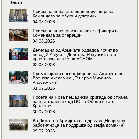
Вести
Прием на новопоставени поручници во
Командата за обука и доктрини
04.08.2026
Прием на новопроизведените офицери во
Командата за операции
04.08.2026
Делегации од Армијата оддадоа почит по
повод 2 Август – Денот на Републиката и
првото заседание на АСНОМ
02.08.2026
Промовирани нови офицери на Армијата во
Воената академија „Генерал Михаило
Апостолски“
31.07.2026
Посета на Прва пешадиска бригада од страна
на претставници од ВС на Обединетото
Кралство
30.07.2026
Во Домот на Армијата се одржува „Напредна
работилница за поддршка од земја домаќин“
29.07.2026