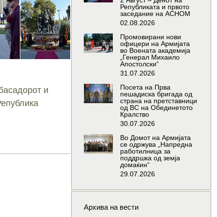
2 Август – Денот на
Републиката и првото
заседание на АСНОМ
02.08.2026
Промовирани нови
офицери на Армијата
во Воената академија
„Генерал Михаило
Апостолски“
31.07.2026
Посета на Прва
басадорот и
пешадиска бригада од
страна на претставници
Република
од ВС на Обединетото
Кралство
30.07.2026
Во Домот на Армијата
се одржува „Напредна
работилница за
поддршка од земја
домаќин“
29.07.2026
Архива на вести