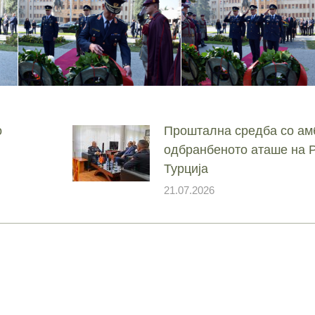
о
Проштална средба со ам
одбранбеното аташе на 
Турција
21.07.2026