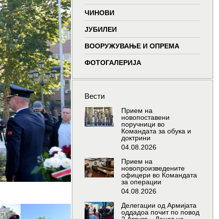
window
window
window
window
ЧИНОВИ
ЈУБИЛЕИ
ВООРУЖУВАЊЕ И ОПРЕМА
ФОТОГАЛЕРИЈА
Вести
Прием на
новопоставени
поручници во
Командата за обука и
доктрини
04.08.2026
Прием на
новопроизведените
офицери во Командата
за операции
04.08.2026
Делегации од Армијата
оддадоа почит по повод