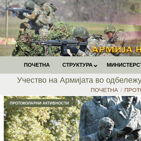
ПОЧЕТНА
СТРУКТУРА
МИНИСТЕРС
Учество на Армијата во одбележ
You are here:
ПОЧЕТНА
ПРОТ
ПРОТОКОЛАРНИ АКТИВНОСТИ