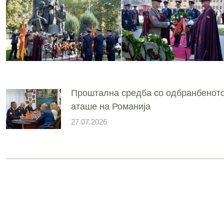
Проштална средба со одбранбенот
аташе на Романија
27.07.2026