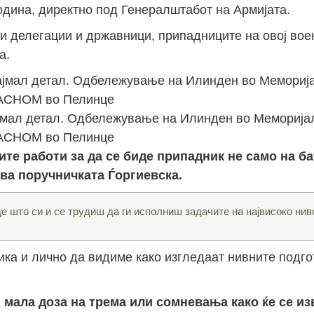
година, директно под Генералштабот на Армијата.
ки делегации и државници, припадниците на овој вое
а.
јмал детал. Одбележување на Илинден во Меморијал
АСНОМ во Пелинце
ните работи за да се биде припадник не само на ба
ува поручничката Ѓоргиевска.
е што си и се трудиш да ги исполниш задачите на највисоко нив
ка и лично да видиме како изгледаат нивните подго
мала доза на трема или сомневања како ќе се изв