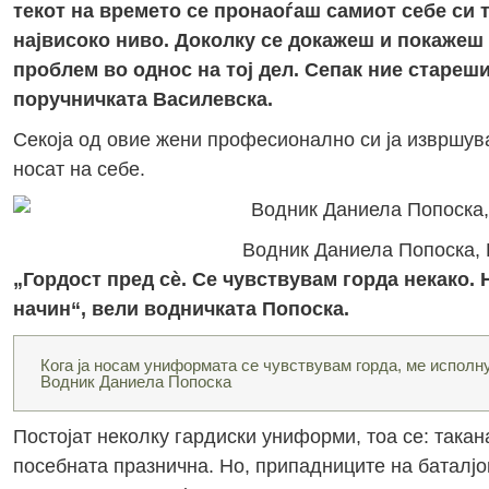
текот на времето се пронаоѓаш самиот себе си 
највисоко ниво. Доколку се докажеш и покажеш 
проблем во однос на тој дел. Сепак ние стареш
поручничката Василевска.
Секоја од овие жени професионално си ја извршува
носат на себе.
Водник Даниела Попоска, 
„Гордост пред сè.
Се чувствувам горда некако. 
начин“, вели водничката Попоска.
Кога ја носам униформата се чувствувам горда, ме исполн
Водник Даниела Попоска
Постојат неколку гардиски униформи, тоа се: така
посебната празнична. Но, припадниците на баталјо