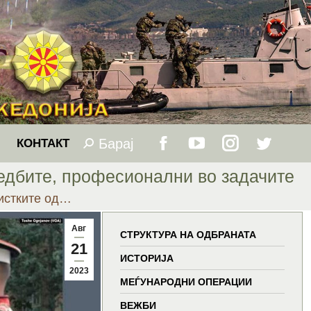
Барај
Search:
КОНТАКТ
Facebook
YouTube
Instagram
Twitter
редбите, професионални во задачите
page
page
page
page
истките од…
opens
opens
opens
opens
Авг
СТРУКТУРА НА ОДБРАНАТА
21
in
in
in
in
ИСТОРИЈА
2023
МЕЃУНАРОДНИ ОПЕРАЦИИ
new
new
new
new
ВЕЖБИ