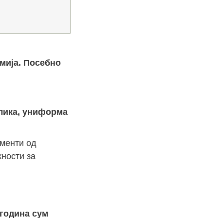
мија. Посебно
злика, униформа
гменти од
жности за
 година сум