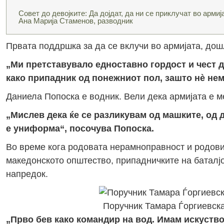
Совет до девојките: Да дојдат, да ни се приклучат во арми
Ана Марија Стаменов, разводник
Првата поддршка за да се вклучи во армијата, дошл
„Ми претставувало едноставно гордост и чест д
како припадник од понежниот пол, зашто н
è
нем
Даниела Попоска е водник. Вели дека армијата е ме
„Мислев дека ќе се разликувам од машките, од 
е униформа“, посочува Попоска.
Во време кога родовата нерамноправност и родови
македонското општество, припадничките на баталјо
напредок.
Поручник Тамара Ѓоргиевска
„Прво бев како командир на вод. Имам искуство 