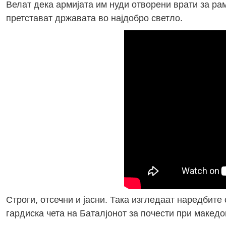
Велат дека армијата им нуди отворени врати за рам
претстават државата во најдобро светло.
Строги, отсечни и јасни. Така изгледаат наредбите
гардиска чета на Баталјонот за почести при македо