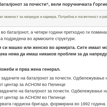
аталјонот за почести“, вели поручничката Ѓоргие
ат можност за напредок и кариера. Потребна е посветеност и ра
 во баталјонот, а четири години претходно ги помина
ла подредена во армиските структури.
и си машко или женско во армијата. Сите имаат м
дека нема да имаш никаков проблем за да напреду
ожеби и прва жена генерал.
 задачите на баталјонот за почести. Одбележување 
от центар за АСНОМ во Пелинце
Првата гардиска бригада, формирана во 1992 година