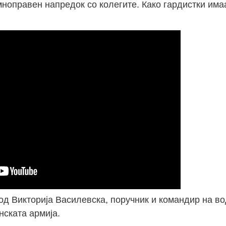
ноправен напредок со колегите. Како гардистки имаа
 од Викторија Василевска, поручник и командир на во
нската армија.