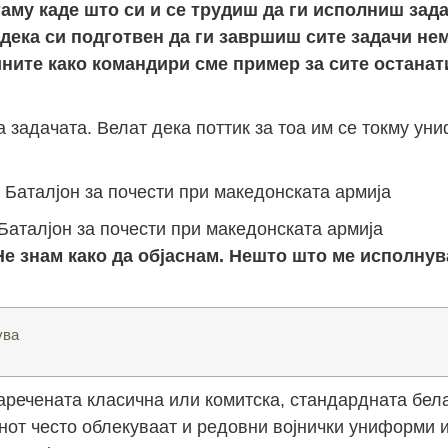
таму каде што си и се трудиш да ги исполниш зад
дека си подготвен да ги завршиш сите задачи не
ините како командири сме пример за сите останат
 задачата. Велат дека поттик за тоа им се токму ун
Баталјон за почести при македонската армија
Не знам како да објаснам. Нешто што ме исполнува
ува
наречената класична или комитска, стандардната бе
нот често облекуваат и редовни војнички униформи 