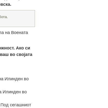
вска.
бота.
ла на Воената
ожност. Ако си
ваш во својата
на Илинден во
. Под сегашниот