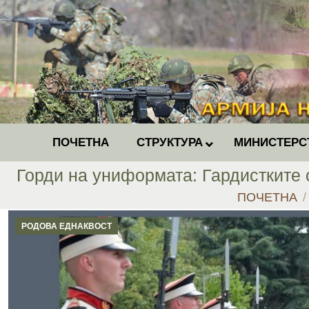
ПОЧЕТНА
СТРУКТУРА
МИНИСТЕРС
Горди на униформата: Гардистките 
You are here
ПОЧЕТНА
РОДОВА ЕДНАКВОСТ