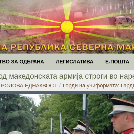
ТВО ЗА ОДБРАНА
ЛЕГИСЛАТИВА
Е-ПОШТА
од македонската армија строги во на
:
РОДОВА ЕДНАКВОСТ
Горди на униформата: Гард