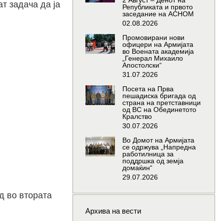
2 Август – Денот на
т задача да ја
Републиката и првото
заседание на АСНОМ
02.08.2026
Промовирани нови
офицери на Армијата
во Воената академија
„Генерал Михаило
Апостолски“
31.07.2026
Посета на Прва
пешадиска бригада од
страна на претставници
од ВС на Обединетото
Кралство
30.07.2026
Во Домот на Армијата
се одржува „Напредна
работилница за
поддршка од земја
домаќин“
29.07.2026
д во втората
Архива на вести