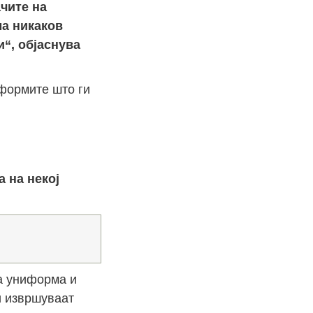
ачите на
ма никаков
и“, објаснува
иформите што ги
 на некој
ла униформа и
и извршуваат