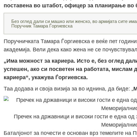
поставена во штабот, офицер за планирање во б
Без оглед дали си машко или женско, во армијата сите има
Поручник Тамара Ѓоргиевска
Поручничката Тамара Ѓоргиевска е веќе пет години
академија. Вели дека како жена не се почувствува
„Има можност за кариера. Исто е, без оглед дал
успешен, ако си посветен на работата, мислам 
кариера“, укажува Ѓоргиевска.
Таа додава и своја визија за во иднина, да биде: „
М
Пречек на државници и високи гости е една од
Меморијални
Баталјонот за почести е основан врз темелите на 