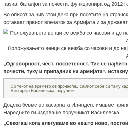
назив, баталјон за почести, функционира од 2012 
Во описот за нив стои дека при посетите на странс
оставаат првиот впечаток за Армијата и за држават
Положувањето венци се вежба со часови и до на
„Одговорност, чест, посветеност. Тие се најбит
почести, туку и припадник на армијата“, истакн
Со текот на времето се пронаоѓаш самиот себе си таму кад
Викторија Василевска, поручник
Додека бевме во касарната Илинден, имавме прили
Наредбите ги издаваше поручникот Василевска.
„Секогаш кога влегуваме во нешто ново, постои 