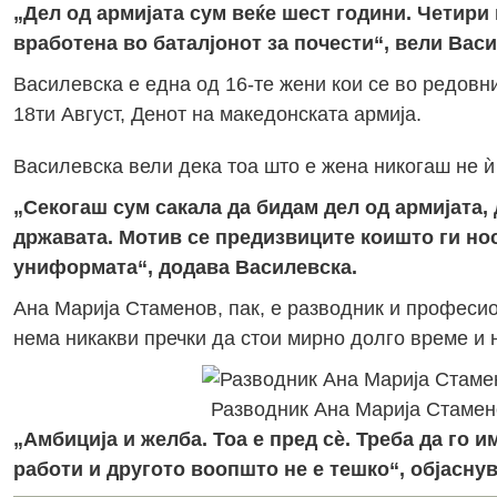
„Дел од армијата сум веќе шест години. Четири 
вработена во баталјонот за почести“, вели Васи
Василевска е една од 16-те жени кои се во редовни
18ти Август, Денот на македонската армија.
Василевска вели дека тоа што е жена никогаш не ѝ 
„Секогаш сум сакала да бидам дел од армијата,
државата. Мотив се предизвиците коишто ги нос
униформата“, додава Василевска.
Ана Марија Стаменов, пак, е разводник и професион
нема никакви пречки да стои мирно долго време и 
Разводник Ана Марија Стамено
„Амбиција и желба. Тоа е пред сè.
Треба да го и
работи и другото воопшто не е тешко“, објасну