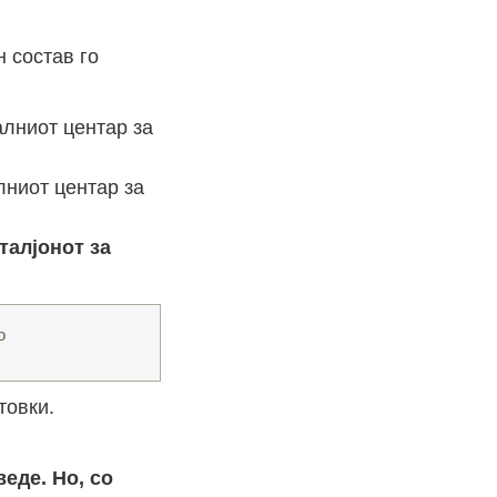
н состав го
ниот центар за
талјонот за
о
товки.
еде. Но, со