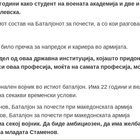
години како студент на воената академија и две 
левска.
Јан
Јан
Јан
Јан
Јан
Јан
Јан
Јан
Јан
Јан
Јан
Јан
Јан
от состав на Баталјонот за почести, а со кои разгов
14
7
9
4
11
12
16
9
13
6
16
11
0
Мај
Мај
Мај
Мај
Мај
Мај
Мај
Мај
Мај
Мај
Мај
Мај
Мај
46
16
28
24
17
12
34
22
37
15
29
41
3
било пречка за напредок и кариера во армијата.
Сеп
Сеп
Сеп
Сеп
Сеп
Сеп
Сеп
Сеп
Сеп
Сеп
Сеп
Сеп
Сеп
 дел од оваа државна институција, којашто придон
27
40
24
19
18
19
38
42
24
21
30
31
15
и оваа професија, моќта на самата професија, мо
ален војник во истиот баталјон. Има 22 години и ве
на секакви временски услови.
в, Баталјон за почести при македонската армија
ма секој војник. Да биде амбициозен, да има желба
ва младата Стаменов
.