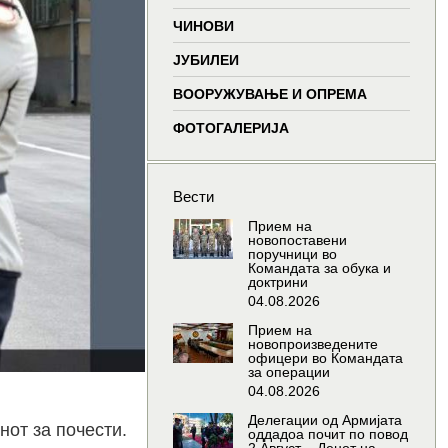
window
window
window
window
ЧИНОВИ
ЈУБИЛЕИ
ВООРУЖУВАЊЕ И ОПРЕМА
ФОТОГАЛЕРИЈА
Вести
Прием на
новопоставени
поручници во
Командата за обука и
доктрини
04.08.2026
Прием на
новопроизведените
офицери во Командата
за операции
04.08.2026
Делегации од Армијата
нот за почести.
оддадоа почит по повод