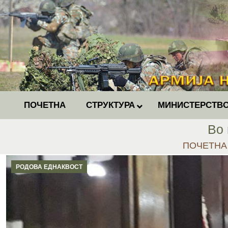
ПОЧЕТНА
СТРУКТУРА
МИНИСТЕРСТВО
Во 
You are he
ПОЧЕТНА
РОДОВА ЕДНАКВОСТ