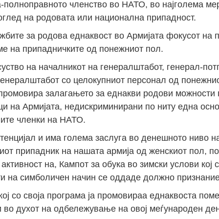
-полноправното членство во НАТО, во најголема мер
 оглед на родовата или национална припадност.
жбите за родова еднаквост во Армијата фокусот на 
ме на припадничките од понежниот пол.
ство на началникот на генералштабот, генерал-пот
 генералштабот со целокупниот персонал од понежнио
 промовира залагањето за еднакви родови можности 
и на Армијата, недискриминирани по ниту една осно
јите членки на НАТО.
отенцијал и има голема заслуга во денешното ниво на
иот припадник на нашата армија од женскиот пол, п
активност на, Кампот за обука во зимски услови кој с
кти на симболичен начин се оддаде должно признание
кој со своја програма ја промовираа еднаквоста поме
и во духот на одбележување на овој меѓународен ден