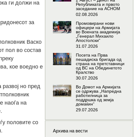
2 Август – Денот на
ка ги должи на
Републиката и првото
заседание на АСНОМ
02.08.2026
придонесот за
Промовирани нови
офицери на Армијата
во Воената академија
„Генерал Михаило
Апостолски“
полковник Васко
31.07.2026
т пол во состав
Посета на Прва
преку
пешадиска бригада од
страна на претставници
ва, кое воедно е
од ВС на Обединетото
Кралство
30.07.2026
 развој но пред
Во Домот на Армијата
се одржува „Напредна
отполковник
работилница за
поддршка од земја
е наоѓа на
домаќин“
29.07.2026
.
ѓу половите со
.
Архива на вести