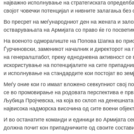
најважно исполнување на стратегиската определба
својот човечки потенцијал и нивните залагања без
Во пресрет на меѓународниот ден на жената и зало
остварувањата на Армијата со право ќе го посвети
На военото одморалиште на Попова Шапка во прису
Ѓурчиновски, заменикот началник и директорот на
на генералштабот, преку еднодневна активност се
искористување на потенцијалите на сите припадниц
и исполнување на стандардите кои постојат во зем
Меѓу оние кои го имаат вложено севкупниот свој п
се во промовирање на родовата перспектива е прв
Љубица Пројчевска, на која во склоп на денешната 
највисока надморска височина од сите воени обје
И во останатите команди и единици во Армијата се
должна почит кон припадничките од своите состав