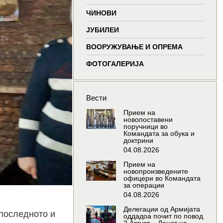
window
window
window
wind
ЧИНОВИ
ЈУБИЛЕИ
ВООРУЖУВАЊЕ И ОПРЕМА
ФОТОГАЛЕРИЈА
Вести
Прием на
новопоставени
поручници во
Командата за обука и
доктрини
04.08.2026
Прием на
новопроизведените
офицери во Командата
за операции
04.08.2026
Делегации од Армијата
 последното и
оддадоа почит по повод