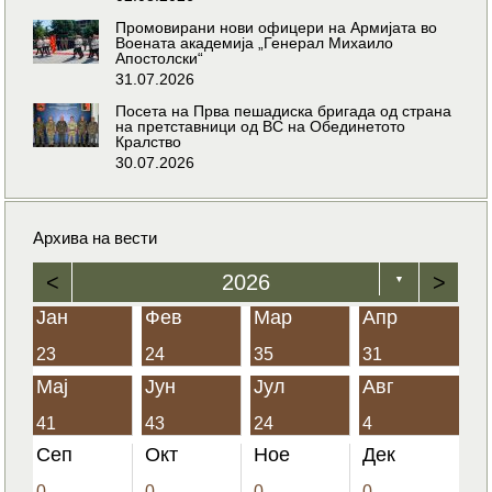
Промовирани нови офицери на Армијата во
Воената академија „Генерал Михаило
Апостолски“
31.07.2026
Посета на Прва пешадиска бригада од страна
на претставници од ВС на Обединетото
Кралство
30.07.2026
Архива на вести
<
2026
>
▼
Јан
Фев
Мар
Апр
23
24
35
31
Мај
Јун
Јул
Авг
41
43
24
4
Сеп
Окт
Ное
Дек
0
0
0
0