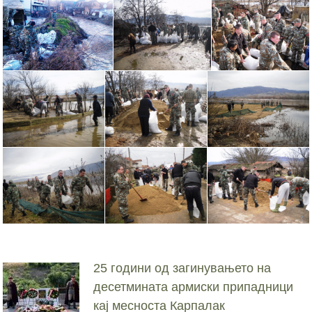
25 години од загинувањето на
десетмината армиски припадници
кај месноста Карпалак