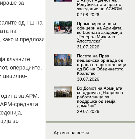
2 Август – Денот на
рираше за
Републиката и првото
заседание на АСНОМ
02.08.2026
ралите од ГШ на
Промовирани нови
офицери на Армијата
ата на
во Воената академија
„Генерал Михаило
, како и предлози
Апостолски“
31.07.2026
Посета на Прва
ја клучните
пешадиска бригада од
страна на претставници
лот, операциите,
од ВС на Обединетото
Кралство
и цивилно-
30.07.2026
Во Домот на Армијата
се одржува „Напредна
година за АРМ,
работилница за
поддршка од земја
а АРМ-средната
домаќин“
29.07.2026
едонија,
ција во
Архива на вести