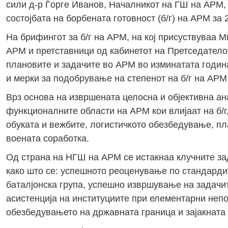
сили д-р Ѓорге Иванов, Началникот на ГШ на АРМ,
состојбата на борбената готовност (б/г) на АРМ за 
На брифингот за б/г на АРМ, на кој присуствуваа
АРМ и претставници од кабинетот на Претседатело
плановите и задачите во АРМ во изминатата година
и мерки за подобрување на степенот на б/г на АРМ
Врз основа на извршената целосна и објективна ан
функционалните области на АРМ кои влијаат на б/г
обуката и вежбите, логистичкото обезбедување, пл
воената соработка.
Од страна на НГШ на АРМ се истакнаа клучните зад
како што се: успешното реоценување по стандард
баталјонска група, успешно извршување на задачи
асистенција на институциите при елементарни непо
обезбедувањето на државната граница и зајакната