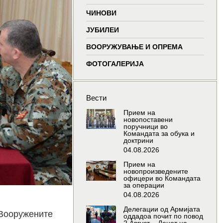
window
window
window
wind
ЧИНОВИ
ЈУБИЛЕИ
ВООРУЖУВАЊЕ И ОПРЕМА
ФОТОГАЛЕРИЈА
Вести
Прием на
новопоставени
поручници во
Командата за обука и
доктрини
04.08.2026
Прием на
новопроизведените
офицери во Командата
за операции
04.08.2026
Делегации од Армијата
 Вооружените
оддадоа почит по повод