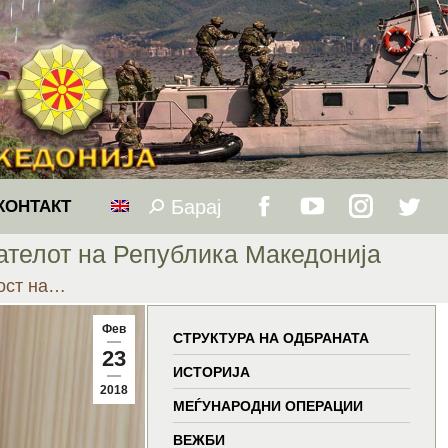
Барај
Search:
КОНТАКТ
Facebook
YouTube
Instagram
Twitt
ателот на Република Македонија
page
page
page
page
ност на…
opens
opens
opens
open
Фев
СТРУКТУРА НА ОДБРАНАТА
23
in
in
in
in
ИСТОРИЈА
2018
МЕЃУНАРОДНИ ОПЕРАЦИИ
new
new
new
new
ВЕЖБИ