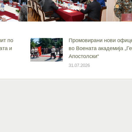
ит по
Промовирани нови офице
ата и
во Воената академија „
Апостолски“
31.07.2026