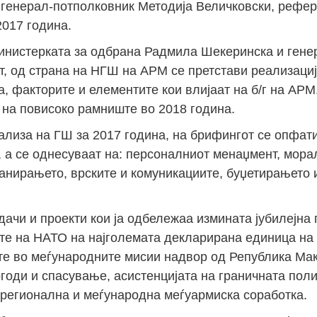
 генерал-потполковник Методија Величковски, рефе
2017 година.
 Министерката за одбрана Радмила Шекеринска и гене
т, од страна на НГШ на АРМ се претстави реализациј
, факторите и елементите кои влијаат на б/г на АРМ
 на повисоко рамниште во 2018 година.
ализа на ГШ за 2017 година, на брифингот се опфати
, а се однесуваат на: персоналниот менаџмент, мора
анирањето, врските и комуникациите, буџетирањето 
ачи и проекти кои ја одбележаа измината јубилејна 
ите на НАТО на најголемата декларирана единица н
те во меѓународните мисии надвор од Република Мак
годи и спасување, асистенцијата на граничната поли
 регионална и меѓународна меѓуармиска соработка.