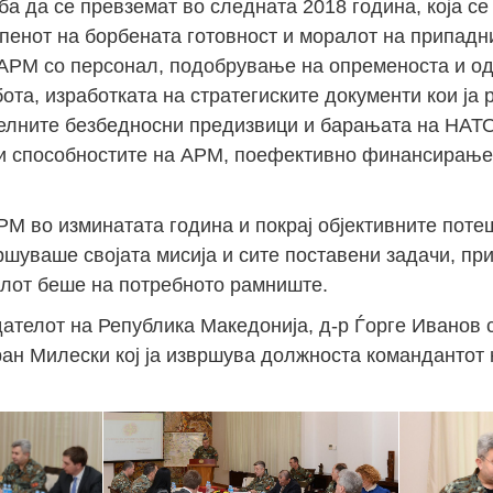
ба да се превземат во следната 2018 година, која се
епенот на борбената готовност и моралот на припадн
Јан
Јан
Јан
Јан
Јан
Јан
Јан
Јан
Јан
Јан
Јан
Јан
Јан
а АРМ со персонал, подобрување на опременоста и о
ота, изработката на стратегиските документи кои ја 
14
7
9
4
11
12
16
9
13
6
16
11
0
Мај
Мај
Мај
Мај
Мај
Мај
Мај
Мај
Мај
Мај
Мај
Мај
Мај
уелните безбедносни предизвици и барањата на НАТ
 и способностите на АРМ, поефективно финансирањ
46
16
28
24
17
12
34
22
37
15
29
41
3
Сеп
Сеп
Сеп
Сеп
Сеп
Сеп
Сеп
Сеп
Сеп
Сеп
Сеп
Сеп
Сеп
РМ во изминатата година и покрај објективните поте
27
40
24
19
18
19
38
42
24
21
30
31
15
шуваше својата мисија и сите поставени задачи, пр
алот беше на потребното рамниште.
дателот на Република Македонија, д-р Ѓорге Иванов с
ран Милески кој ја извршува должноста командантот