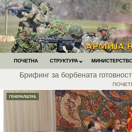
ПОЧЕТНА
СТРУКТУРА
МИНИСТЕРСТВО
Брифинг за борбената готовнос
You are 
ПОЧЕТ
ГЕНЕРАЛШТАБ