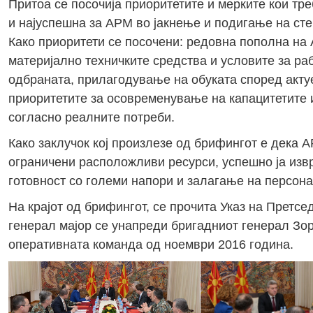
Притоа се посочија приоритетите и мерките кои тре
и најуспешна за АРМ во јакнење и подигање на ст
Како приоритети се посочени: редовна пополна н
материјално техничките средства и условите за раб
одбраната, прилагодување на обуката според акт
приоритетите за осовременување на капацитетите
согласно реалните потреби.
Како заклучок кој произлезе од брифингот е дека А
ограничени расположливи ресурси, успешно ја извр
готовност со големи напори и залагање на персон
На крајот од брифингот, се прочита Указ на Претсе
генерал мајор се унапреди бригадниот генерал Зо
оперативната команда од ноември 2016 година.