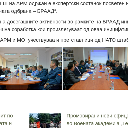
 ГШ на АРМ одржан е експертски состанок посветен н
ната одбрана – БРААД“.
 на досегашните активности во рамките на БРААД ин
шна соработка кои произлегуваат од оваа иницијати
д АРМ и МО учествуваа и претставници од НАТО штаб
ит по
Промовирани нови офице
ата и
во Воената академија „