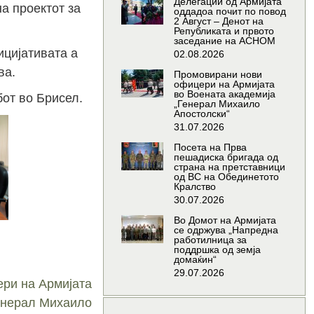
Делегации од Армијата
а проектот за
оддадоа почит по повод
2 Август – Денот на
Републиката и првото
заседание на АСНОМ
ицијативата а
02.08.2026
ва.
Промовирани нови
офицери на Армијата
во Воената академија
от во Брисел.
„Генерал Михаило
Апостолски“
31.07.2026
Посета на Прва
пешадиска бригада од
страна на претставници
од ВС на Обединетото
Кралство
30.07.2026
Во Домот на Армијата
се одржува „Напредна
работилница за
поддршка од земја
домаќин“
29.07.2026
ри на Армијата
Генерал Михаило