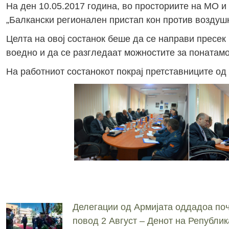
На ден 10.05.2017 година, во просториите на МО и
„Балкански регионален пристап кон против воздуш
Целта на овој состанок беше да се направи пресек
воедно и да се разгледаат можностите за понатамо
На работниот состанокот покрај претставниците о
Делегации од Армијата оддадоа поч
повод 2 Август – Денот на Републик