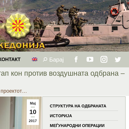
Барај
Search:
КОНТАКТ
Facebook
YouTube
Instagram
Twitt
тап кон против воздушната одбрана –
page
page
page
page
а проектот…
opens
opens
opens
open
Мај
in
in
in
in
СТРУКТУРА НА ОДБРАНАТА
10
ИСТОРИЈА
new
new
new
new
2017
МЕЃУНАРОДНИ ОПЕРАЦИИ