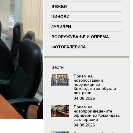
window
window
window
wind
ВЕЖБИ
ЧИНОВИ
ЈУБИЛЕИ
ВООРУЖУВАЊЕ И ОПРЕМА
ФОТОГАЛЕРИЈА
Вести
Прием на
новопоставени
поручници во
Командата за обука и
доктрини
04.08.2026
Прием на
новопроизведените
офицери во Командата
за операции
04.08.2026