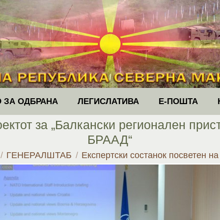
 ЗА ОДБРАНА
ЛЕГИСЛАТИВА
Е-ПОШТА
оектот за „Балкански регионален прис
БРААД“
e:
ГЕНЕРАЛШТАБ
Експертски состанок посветен н