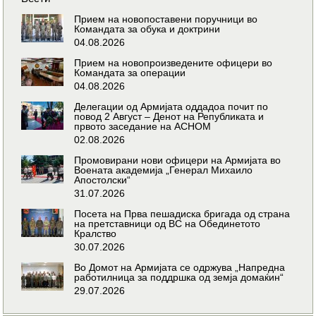
Прием на новопоставени поручници во
Командата за обука и доктрини
04.08.2026
Прием на новопроизведените офицери во
Командата за операции
04.08.2026
Делегации од Армијата оддадоа почит по
повод 2 Август – Денот на Републиката и
првото заседание на АСНОМ
02.08.2026
Промовирани нови офицери на Армијата во
Воената академија „Генерал Михаило
Апостолски“
31.07.2026
Посета на Прва пешадиска бригада од страна
на претставници од ВС на Обединетото
Кралство
30.07.2026
Во Домот на Армијата се одржува „Напредна
работилница за поддршка од земја домаќин“
29.07.2026