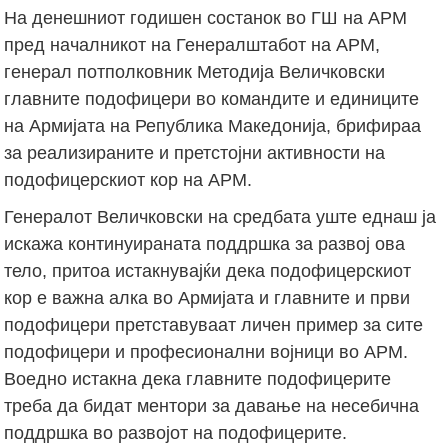
На денешниот годишен состанок во ГШ на АРМ
пред началникот на Генералштабот на АРМ,
генерал потполковник Методија Величковски
главните подофицери во командите и единиците
на Армијата на Република Македонија, брифираа
за реализираните и претстојни активности на
подофицерскиот кор на АРМ.
Генералот Величковски на средбата уште еднаш ја
искажа континуираната поддршка за развој ова
тело, притоа истакнувајќи дека подофицерскиот
кор е важна алка во Армијата и главните и први
подофицери претставуваат личен пример за сите
подофицери и професионални војници во АРМ.
Воедно истакна дека главните подофицерите
треба да бидат ментори за давање на несебична
поддршка во развојот на подофицерите.