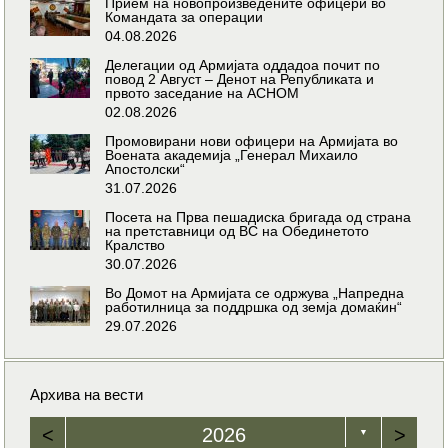
Прием на новопроизведените офицери во
Командата за операции
04.08.2026
Делегации од Армијата оддадоа почит по
повод 2 Август – Денот на Републиката и
првото заседание на АСНОМ
02.08.2026
Промовирани нови офицери на Армијата во
Воената академија „Генерал Михаило
Апостолски“
31.07.2026
Посета на Прва пешадиска бригада од страна
на претставници од ВС на Обединетото
Кралство
30.07.2026
Во Домот на Армијата се одржува „Напредна
работилница за поддршка од земја домаќин“
29.07.2026
Архива на вести
<
2026
>
▼