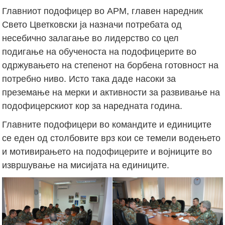
Главниот подофицер во АРМ, главен наредник
Свето Цветковски ја назначи потребата од
несебично залагање во лидерство со цел
подигање на обученоста на подофицерите во
одржувањето на степенот на борбена готовност на
потребно ниво. Исто така даде насоки за
преземање на мерки и активности за развивање на
подофицерскиот кор за наредната година.
Главните подофицери во командите и единиците
се еден од столбовите врз кои се темели водењето
и мотивирањето на подофицерите и војниците во
извршување на мисијата на единиците.