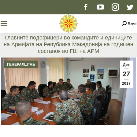
Facebook
YouTube
Instag
T
page
page
page
p
Searc
Барај
opens
opens
opens
o
Главните подофицери во командите и единиците
на Армијата на Република Македонија на годишен
in
in
in
i
состанок во ГШ на АРМ
You are here:
new
new
new
n
ГЕНЕРАЛШТАБ
Дек
27
window
window
windo
w
2017