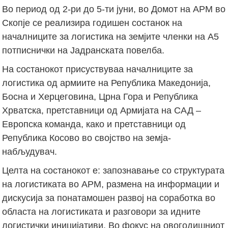
Во период од 2-ри до 5-ти јуни, во Домот на АРМ во
Скопје се реализира годишен состанок на
началниците за логистика на земјите членки на А5
потписнички на Јадранската повелба.
На состанокот присуствуваа началниците за
логистика од армиите на Република Македонија,
Босна и Херцеговина, Црна Гора и Република
Хрватска, претставници од Армијата на САД –
Европска команда, како и претставници од
Република Косово во својство на земјa-
набљудувач.
Целта на состанокот е: запознавање со структурата
на логистиката во АРМ, размена на информации и
дискусија за понатамошен развој на соработка во
областа на логистиката и разговори за идните
логистички иницијативи. Во фокус на овогодишниот