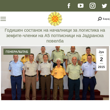
Facebook
YouTube
Instag
T
page
page
page
p
Searc
Барај
opens
opens
opens
o
Годишен состанок на началници за логистика на
земјите-членки на А5 потписници на Јадранска
in
in
in
i
повелба
You are here:
new
new
new
n
ГЕНЕРАЛШТАБ
Јун
2
window
window
windo
w
2015