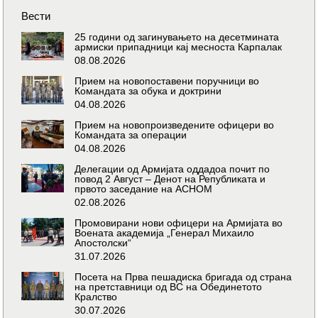
Вести
25 години од загинувањето на десетмината
армиски припадници кај месноста Карпалак
08.08.2026
Прием на новопоставени поручници во
Командата за обука и доктрини
04.08.2026
Прием на новопроизведените офицери во
Командата за операции
04.08.2026
Делегации од Армијата оддадоа почит по
повод 2 Август – Денот на Републиката и
првото заседание на АСНОМ
02.08.2026
Промовирани нови офицери на Армијата во
Воената академија „Генерал Михаило
Апостолски“
31.07.2026
Посета на Прва пешадиска бригада од страна
на претставници од ВС на Обединетото
Кралство
30.07.2026