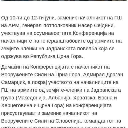
Од 10-ти до 12-ти јуни, заменик началникот на ГШ
на АРМ, генерал-потполковник Насер Сејдини,
учествува на осумнаесеттата Конференција на
началниците на генералштабовите од армиите на
земјите-членки на Јадранската повелба која се
одржува во Република Црна Гора.
Домаќин на Конференцијата е началникот на
Вооружените Сили на Црна Гора, Адмирал Драган
Самарџиќ, а покрај учеството на началниците на
ГШ на армиите од земјите-членки на Јадранската
група (Македонија, Албанија, Хрватска, Босна и
Херцеговина и Црна Гора) на конференцијата
присуствуваат и заменик началникот на
Вооружените Сили на Словенија, командантот на