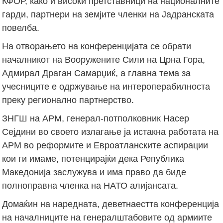
КФОР, како и високи претставници на националните
гарди, партнери на земјите членки на Јадранската
повелба.
На отворањето на конференцијата се обрати
началникот на Вооружените Сили на Црна Гора,
Адмирал Драган Самарџиќ, а главна тема за
учесниците е одржување на интероперабилноста
преку регионално партнерство.
ЗНГШ на АРМ, генерал-потполковник Насер
Сејдини во своето излагање ја истакна работата на
АРМ во реформите и Евроатланските аспирации
кои ги имаме, потенцирајќи дека Република
Македонија заслужува и има право да биде
полноправна членка на НАТО алијансата.
Домаќин на наредната, деветнаестта конференција
на началниците на генералштабовите од армиите