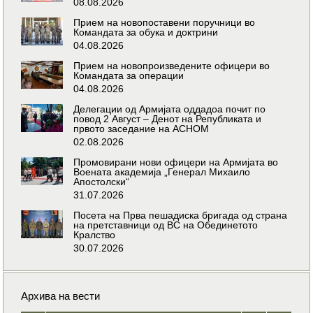
08.08.2026
Прием на новопоставени поручници во
Командата за обука и доктрини
04.08.2026
Прием на новопроизведените офицери во
Командата за операции
04.08.2026
Делегации од Армијата оддадоа почит по
повод 2 Август – Денот на Републиката и
првото заседание на АСНОМ
02.08.2026
Промовирани нови офицери на Армијата во
Воената академија „Генерал Михаило
Апостолски“
31.07.2026
Посета на Прва пешадиска бригада од страна
на претставници од ВС на Обединетото
Кралство
30.07.2026
Архива на вести