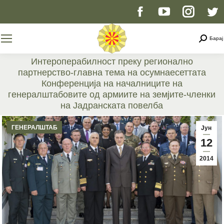
Facebook
YouTube
Instag
T
page
page
page
p
Searc
Барај
opens
opens
opens
o
Интероперабилност преку регионално
партнерство-главна тема на осумнаесеттата
in
in
in
i
Конференција на началниците на
генералштабовите од армиите на земјите-членки
new
new
new
n
на Јадранската повелба
You are here:
window
window
windo
w
ГЕНЕРАЛШТАБ
Јун
12
2014