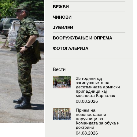
window
window
window
wind
ВЕЖБИ
ЧИНОВИ
ЈУБИЛЕИ
ВООРУЖУВАЊЕ И ОПРЕМА
ФОТОГАЛЕРИЈА
Вести
25 години од
загинувањето на
десетмината армиски
припадници кај
месноста Карпалак
08.08.2026
Прием на
новопоставени
поручници во
Командата за обука и
доктрини
04.08.2026