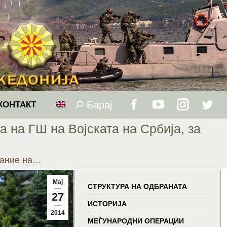
Барај
Search:
КОНТАКТ
Facebook
YouTube
Instagram
Twitt
 на ГШ на Војската на Србија, за
page
page
page
page
нание на…
opens
opens
opens
open
Мај
in
in
in
in
СТРУКТУРА НА ОДБРАНАТА
27
ИСТОРИЈА
new
new
new
new
2014
МЕЃУНАРОДНИ ОПЕРАЦИИ