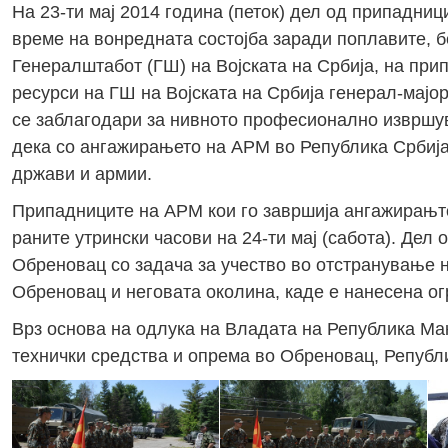
На 23-ти мај 2014 година (петок) дел од припадни
време на вонредната состојба заради поплавите, б
Генералштабот (ГШ) на Војската на Србија, на при
ресурси на ГШ на Војската на Србија генерал-мајо
се заблагодари за нивното професионално извршув
дека со ангажирањето на АРМ во Република Србија
држави и армии.
Припадниците на АРМ кои го завршија ангажирањто
раните утрински часови на 24-ти мај (сабота). Дел
Обреновац со задача за учество во отстранување 
Обреновац и неговата околина, каде е нанесена ог
Врз основа на одлука на Владата на Република Мак
технички средства и опрема во Обреновац, Републи