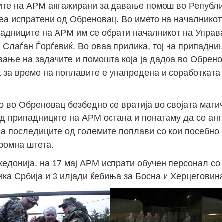
ците на АРМ ангажирани за давање помош во Републи
еа испратени од Обреновац. Во името на началникот
падниците на АРМ им се обрати началникот на Управа
р Слаѓан Ѓорѓевиќ. Во оваа прилика, тој на припадн
ање на задачите и помошта која ја дадоа во Обрено
 за време на поплавите е унапредена и соработката
 во Обреновац безбедно се вратија во својата мати
 од припадниците на АРМ остана и понатаму да се ан
на последиците од големите поплави со кои посебно
ромна штета.
едонија, на 17 мај АРМ испрати обучен персонал со
ка Србија и 3 илјади ќебиња за Босна и Херцеговин