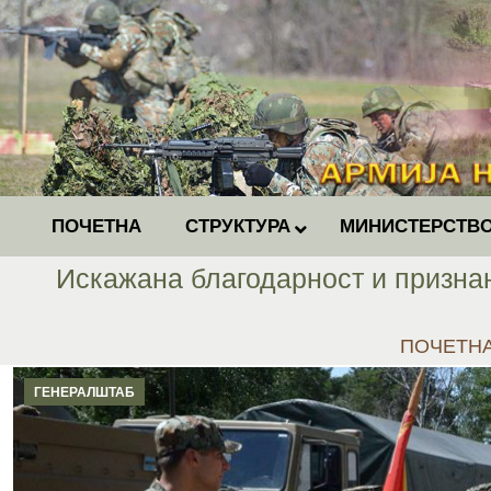
ПОЧЕТНА
СТРУКТУРА
МИНИСТЕРСТВО
Искажана благодарност и признан
You are he
ПОЧЕТН
ГЕНЕРАЛШТАБ