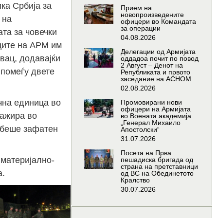
ка Србија за
Прием на
новопроизведените
 на
офицери во Командата
за операции
та за човечки
04.08.2026
иците на АРМ им
Делегации од Армијата
вац, додавајќи
оддадоа почит по повод
2 Август – Денот на
 помеѓу двете
Републиката и првото
заседание на АСНОМ
02.08.2026
чна единица во
Промовирани нови
офицери на Армијата
гажира во
во Воената академија
„Генерал Михаило
 беше зафатен
Апостолски“
31.07.2026
Посета на Прва
 материјално-
пешадиска бригада од
страна на претставници
а.
од ВС на Обединетото
Кралство
30.07.2026