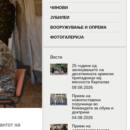
window
window
window
wind
ЧИНОВИ
ЈУБИЛЕИ
ВООРУЖУВАЊЕ И ОПРЕМА
ФОТОГАЛЕРИЈА
Вести
25 години од
загинувањето на
десетмината армиски
припадници кај
месноста Карпалак
08.08.2026
Прием на
новопоставени
поручници во
Командата за обука и
доктрини
04.08.2026
антот на
Прием на