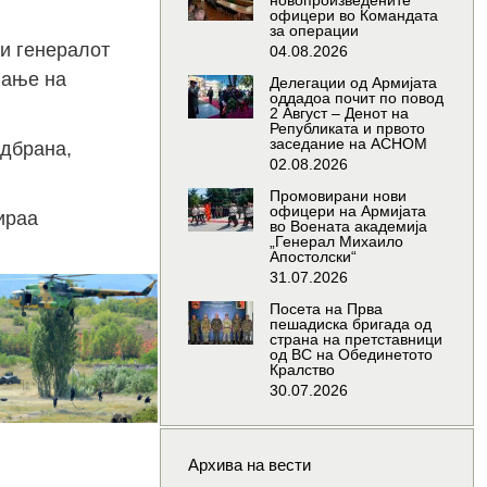
новопроизведените
офицери во Командата
за операции
 и генералот
04.08.2026
вање на
Делегации од Армијата
оддадоа почит по повод
2 Август – Денот на
Републиката и првото
заседание на АСНОМ
одбрана,
02.08.2026
Промовирани нови
офицери на Армијата
ираа
во Воената академија
„Генерал Михаило
Апостолски“
31.07.2026
Посета на Прва
пешадиска бригада од
страна на претставници
од ВС на Обединетото
Кралство
30.07.2026
Архива на вести