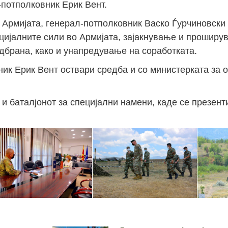
-потполковник Ерик Вент.
 Армијата, генерал-потполковник Васко Ѓурчиновски
ецијалните сили во Армијата, зајакнување и проширу
дбрана, како и унапредување на соработката.
ик Ерик Вент оствари средба и со министерката за 
 и баталјонот за специјални намени, каде се презент