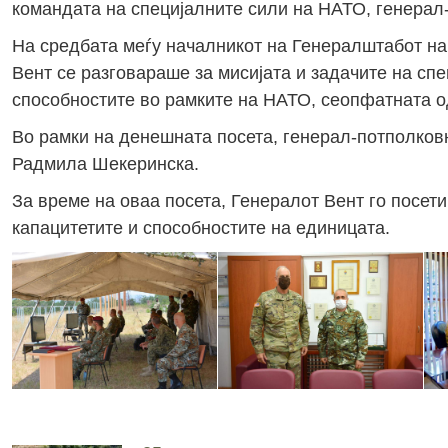
командата на специјалните сили на НАТО, генерал
На средбата меѓу началникот на Генералштабот на
Вент се разговараше за мисијата и задачите на сп
способностите во рамките на НАТО, сеопфатната о
Во рамки на денешната посета, генерал-потполковн
Радмила Шекеринска.
За време на оваа посета, Генералот Вент го посети
капацитетите и способностите на единицата.