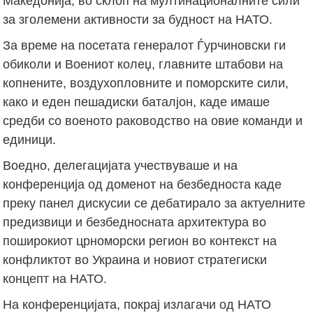
Македонија, во склоп на мултинационалните сили
за зголемени активности за будност на НАТО.
За време на посетата генералот Ѓурчиновски ги
обиколи и Воениот колеџ, главните штабови на
копнените, воздухопловните и поморските сили,
како и еден пешадиски баталјон, каде имаше
средби со военото раководство на овие команди и
единици.
Воедно, делегацијата учествуваше и на
конференција од доменот на безбедноста каде
преку панел дискусии се дебатирало за актуелните
предизвици и безбедносната архитектура во
поширокиот црноморски регион во контекст на
конфликтот во Украина и новиот стратегиски
концепт на НАТО.
На конференцијата, покрај излагачи од НАТО