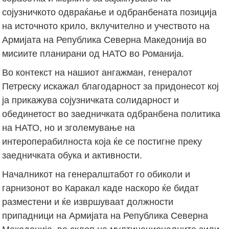
сојузничкото одвраќање и одбранбената позиција
на источното крило, вклучително и учеството на
Армијата на Република Северна Македонија во
мисиите планирани од НАТО во Романија.
Во контекст на нашиот ангажман, генералот
Петреску искажал благодарност за придонесот кој
ја прикажува сојузничката солидарност и
обединетост во заедничката одбранбена политика
на НАТО, но и зголемување на
интероперабилноста која ќе се постигне преку
заедничката обука и активности.
Началникот на генералштабот го обиколи и
гарнизонот во Каракал каде наскоро ќе бидат
разместени и ќе извршуваат должности
припадници на Армијата на Република Северна