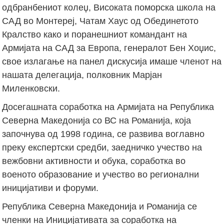
одбранбениот колеџ, Високата поморска школа на
САД во Монтереј, Чатам Хаус од Обединетото
Кралство како и поранешниот командант на
Армијата на САД за Европа, генералот Бен Хоџис,
свое излагање на панел дискусија имаше членот на
нашата делегација, полковник Марјан
Миленковски.
Досегашната соработка на Армијата на Република
Северна Македонија со ВС на Романија, која
започнува од 1998 година, се развива воглавно
преку експертски средби, заедничко учество на
вежбовни активности и обука, соработка во
военото образование и учество во регионални
иницијативи и форуми.
Република Северна Македонија и Романија се
членки на Иницијативата за соработка на