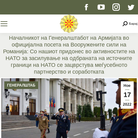
Facebook
YouTube
Instag
T
page
page
page
p
Searc
Барај
opens
opens
opens
o
Началникот на Генералштабот на Армијата во
официјална посета на Вооружените сили на
in
in
in
i
Романија: Со нашиот придонес во активностите на
НАТО за засилување на одбраната на источните
new
new
new
n
граници на НАТО се зацврстува меѓусебното
партнерство и соработката
You are here:
window
window
windo
w
ГЕНЕРАЛШТАБ
Ное
17
2022