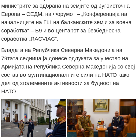
министрите за одбрана на земјите од Југоисточна
Европа – СЕДМ, на Форумот – „Конференција на
началниците на ГШ на балканските земји за воена
соработка“ – Б9 и во центарот за безбедносна
соработка „RACVIAC“.
Владата на Република Северна Македонија на
79тата седница ја донесе одлуката за учество на
Армијата на Република Северна Македонија со свој
состав во мултинационалните сили на НАТО како
дел од зголемените активности за будност на
НАТО.