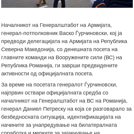
Началникот на Генералштабот на Армијата,
генерал-потполковник Васко Ѓурчиновски, кој ја
предводи делегацијата на Армијата на Република
Северна Македонија, со денешната посета на
главните команди на Вооружените сили (ВС) на
Република Романија, ги заврши предвидените
активности од официјалната посета.
За време на посетата генералот Ѓурчиновски,
најпрвин оствари официјалната средба со
началникот на Генералштабот на ВС на Романија,
генерал Даниел Петреску на која се разговарало за
безбедносната ситуација, идентификацијата на
начините за унапредување на билатералната
соработка и мерките за зајакнување на