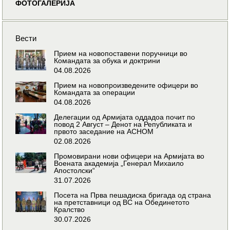
ФОТОГАЛЕРИЈА
Вести
Прием на новопоставени поручници во
Командата за обука и доктрини
04.08.2026
Прием на новопроизведените офицери во
Командата за операции
04.08.2026
Делегации од Армијата оддадоа почит по
повод 2 Август – Денот на Републиката и
првото заседание на АСНОМ
02.08.2026
Промовирани нови офицери на Армијата во
Воената академија „Генерал Михаило
Апостолски“
31.07.2026
Посета на Прва пешадиска бригада од страна
на претставници од ВС на Обединетото
Кралство
30.07.2026