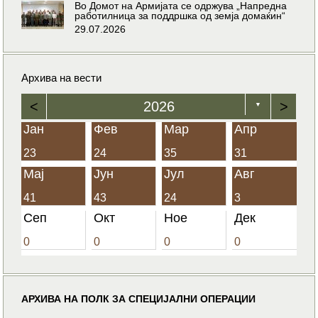
Во Домот на Армијата се одржува „Напредна
работилница за поддршка од земја домаќин“
29.07.2026
Архива на вести
<
2026
>
▼
Јан
Фев
Мар
Апр
23
24
35
31
Мај
Јун
Јул
Авг
41
43
24
3
Сеп
Окт
Ное
Дек
0
0
0
0
АРХИВА НА ПОЛК ЗА СПЕЦИЈАЛНИ ОПЕРАЦИИ