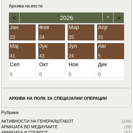
Архива на вести
<
2026
>
▼
Јан
Фев
Мар
Апр
23
24
35
31
Мај
Јун
Јул
Авг
41
43
24
5
Сеп
Окт
Ное
Дек
0
0
0
0
АРХИВА НА ПОЛК ЗА СПЕЦИЈАЛНИ ОПЕРАЦИИ
Рубрики
АКТИВНОСТИ НА ГЕНЕРАЛШТАБОТ
(146)
АРМИЈАТА ВО МЕДИУМИТЕ
(28)
АРМИЈАТА И СПОРТОТ
(42)