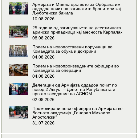
Армијата и Министерството за Одбрана им
оддадоа почит на загинатите бранители кај
Љуботенски бачила
10.08.2026
25 години од загинувањето на десетмината
армиски припадници кај месноста Карпалак
08.08.2026
Прием на новопоставени поручници во
Командата за обука и доктрини
04.08.2026
Прием на новопроизведените офицери во
Командата за операции
04.08.2026
Делегации од Армијата оддадоа почит по
повод 2 Август – Денот на Републиката и
првото заседание на АСНОМ
02.08.2026
Промовирани нови офицери на Армијата во
Воената академија „Генерал Михаило
Апостолски“
31.07.2026