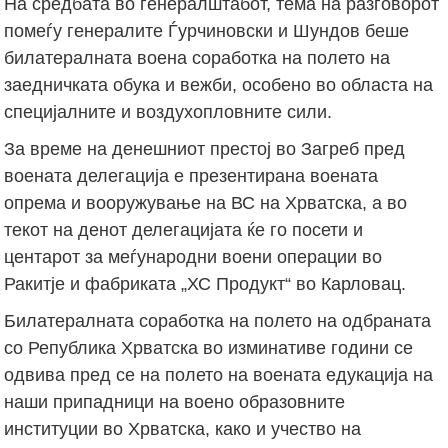
На средбата во генералштабот, тема на разговорот
помеѓу генералите Ѓурчиновски и Шундов беше
билатералната воена соработка на полето на
заедничката обука и вежби, особено во областа на
специјалните и воздухопловните сили.
За време на денешниот престој во Загреб пред
воената делегација е презентирана воената
опрема и вооружување на ВС на Хрватска, а во
текот на денот делегацијата ќе го посети и
центарот за меѓународни воени операции во
Ракитје и фабриката „ХС Продукт“ во Карловац.
Билатералната соработка на полето на одбраната
со Република Хрватска во изминативе години се
одвива пред се на полето на воената едукација на
наши припадници на воено образовните
институции во Хрватска, како и учество на