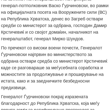
генерал-потполковник Васко Ѓурчиновски, во рамки
на официјалната посета на Вооружените сили (ВС)
на Република Хрватска, денес во Загреб оствари
средби со министерот за одбрана, господин Дамир
Крстичевиќ и со својот домаќин, началникот на
генералштабот, генерал Мирко Шундов.
По пречекот со високи воени почести, Генералот
Ѓурчиновски најпрвин во министерството за
одбрана оствари средба со министерот Крстичевиќ
каде се разговараше за меѓусебната соработка и
можностите за продолжување и проширување на
истата, како и за заедничките безбедносни
предизвици.
Генералот Ѓурчиновски покрај изразената
благодарност до Република Хрватска, која меѓу
првите земји го ратификуваше протоколот за