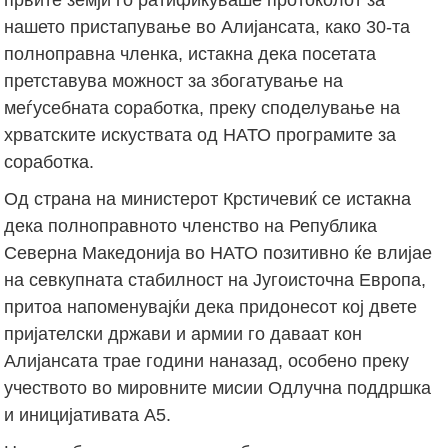
нашето пристапување во Алијансата, како 30-та
полноправна членка, истакна дека посетата
претставува можност за збогатување на
меѓусебната соработка, преку споделување на
хрватските искуствата од НАТО програмите за
соработка.
Од страна на министерот Крстичевиќ се истакна
дека полноправното членство на Република
Северна Македонија во НАТО позитивно ќе влијае
на севкупната стабилност на Југоисточна Европа,
притоа напоменувајќи дека придонесот кој двете
пријателски држави и армии го даваат кон
Алијансата трае години наназад, особено преку
учеството во мировните мисии Одлучна поддршка
и иницијативата А5.