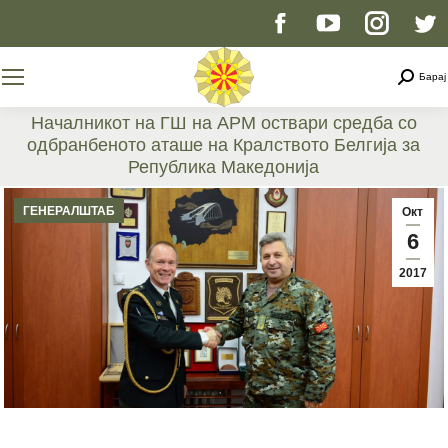
Facebook
YouTube
Instag
T
page
page
page
p
Searc
Барај
opens
opens
opens
o
Началникот на ГШ на АРМ оствари средба со
одбранбеното аташе на Кралството Белгија за
in
in
in
i
Република Македонија
You are here:
new
new
new
n
ГЕНЕРАЛШТАБ
Окт
6
window
window
windo
w
2017