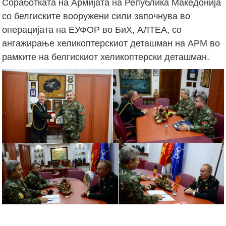
Соработката на Армијата на Република Македонија
со белгиските вооружени сили започнува во
операцијата на ЕУФОР во БиХ, АЛТЕА, со
ангажирање хеликоптерскиот деташман на АРМ во
рамките на белгискиот хеликоптерски деташман.