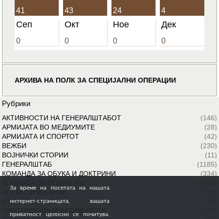
41
43
24
4
Сеп
Окт
Ное
Дек
0
0
0
0
АРХИВА НА ПОЛК ЗА СПЕЦИЈАЛНИ ОПЕРАЦИИ
Рубрики
АКТИВНОСТИ НА ГЕНЕРАЛШТАБОТ
(146)
АРМИЈАТА ВО МЕДИУМИТЕ
(28)
АРМИЈАТА И СПОРТОТ
(42)
ВЕЖБИ
(230)
ВОЈНИЧКИ СТОРИИ
(11)
ГЕНЕРАЛШТАБ
(1185)
КОМАНДА ЗА ОБУКА И ДОКТРИНИ
(334)
КОМАНДА ЗА ОПЕРАЦИИ
(1422)
За време на посетата на нашата
ЛОГИСТИЧКА БАЗА
(64)
МИРОВНИ МИСИИ
(24)
интернет-страницата, вашата
ПРОТОКОЛАРНИ АКТИВНОСТИ
(185)
приватност целосно се почитува.