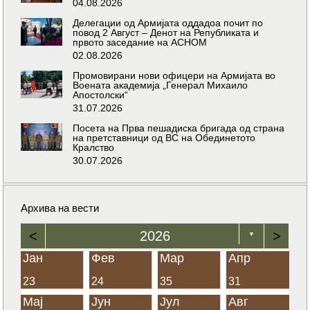
04.08.2026
Делегации од Армијата оддадоа почит по
повод 2 Август – Денот на Републиката и
првото заседание на АСНОМ
02.08.2026
Промовирани нови офицери на Армијата во
Воената академија „Генерал Михаило
Апостолски“
31.07.2026
Посета на Прва пешадиска бригада од страна
на претставници од ВС на Обединетото
Кралство
30.07.2026
Архива на вести
<
2026
>
▼
Јан
Фев
Мар
Апр
23
24
35
31
Мај
Јун
Јул
Авг