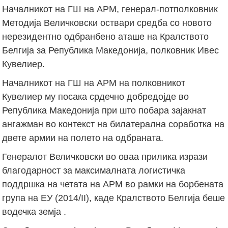
Началникот на ГШ на АРМ, генерал-потполковник
Методија Величковски оствари средба со новото
нерезидентно одбранбено аташе на Кралството
Белгија за Република Македонија, полковник Ивес
Кувелиер.
Началникот на ГШ на АРМ на полковникот
Кувелиер му посака срдечно добредојде во
Република Македонија при што побара зајакнат
ангажман во контекст на билатерална соработка на
двете армии на полето на одбраната.
Генералот Величковски во оваа прилика изрази
благодарност за максималната логистичка
поддршка на четата на АРМ во рамки на борбената
група на ЕУ (2014/II), каде Кралството Белгија беше
водечка земја .