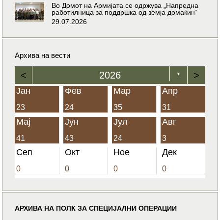
Во Домот на Армијата се одржува „Напредна
работилница за поддршка од земја домаќин“
29.07.2026
Архива на вести
<
2026
>
▼
Јан
Фев
Мар
Апр
23
24
35
31
Мај
Јун
Јул
Авг
41
43
24
3
Сеп
Окт
Ное
Дек
0
0
0
0
АРХИВА НА ПОЛК ЗА СПЕЦИЈАЛНИ ОПЕРАЦИИ