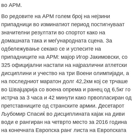
во АРМ.
Во редовите на АРМ голем број на нејзини
припадници во изминатиот период постигнуваат
значителни резултати во спортот како на
домашната така и меѓународната сцена. За
одбележување секако се и успесите на
припадниците на АРМ: мajoр Игор Јакимовски, со
325 официјални настапи на најразлични атлетски
дисциплини и учество на три Воени олимпијади, а
на последниот маратон долг 42,2км кој се трчаше
во Швајцарија со воена опрема и ранец од 6,5кг го
истрча за 3 часа и 42 минути како првопласиран од
претставниците од странските армии. Десетарот
Љубомир Спасиќ во дисциплината кајак на диви
води е рангиран на четврто место за 2016 година
на конечната Европска ранг листа на Европската