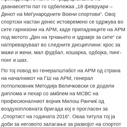
дванаесетти пат го одбележаа „18 февруари –
Денот на Меѓународните Воени спортови“. Овој
спортски настан денес истовремено се одржува во
сите гарнизони на АРМ, каде припадниците на АРМ
под мотото „Ден на трчањето и здравје за сите“ се
натпреваруваат во следните дисциплини: крос за
мажи и жени, мал фудбал, кошарка, одбојка, пинг-
понг и шах.
По тој повод во генералштабот на АРМ од страна
на началникот на ГШ на АРМ, генерал
потполковник Методија Величковски се додели
диплома и пехар со амблем на МСВС на
професионалниот војник Милош Ранчиќ од
воздухопловната бригада кој е прогласен за
„Спортист на годината 2016“. Оваа титула тој ја
доби за неговото залагање за развојот на спортот