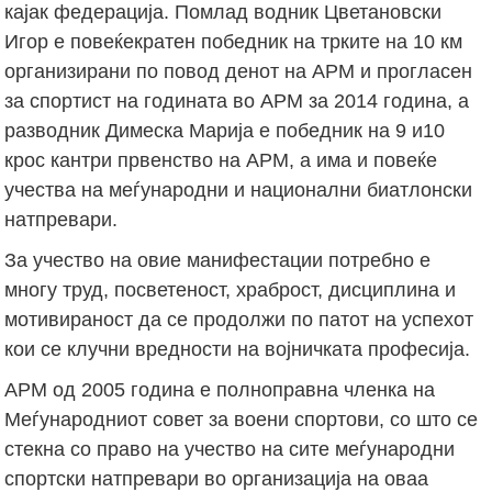
кајак федерација. Помлад водник Цветановски
Игор е повеќекратен победник на трките на 10 км
организирани по повод денот на АРМ и прогласен
за спортист на годината во АРМ за 2014 година, а
разводник Димеска Марија е победник на 9 и10
крос кантри првенство на АРМ, а има и повеќе
учества на меѓународни и национални биатлонски
натпревари.
За учество на овие манифестации потребно е
многу труд, посветеност, храброст, дисциплина и
мотивираност да се продолжи по патот на успехот
кои се клучни вредности на војничката професија.
АРМ од 2005 година е полноправна членка на
Меѓународниот совет за воени спортови, со што се
стекна со право на учество на сите меѓународни
спортски натпревари во организација на оваа