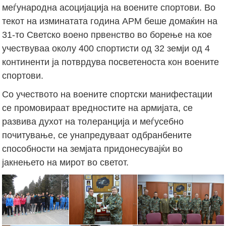
меѓународна асоцијација на воените спортови. Во
текот на изминатата година АРМ беше домаќин на
31-то Светско воено првенство во борење на кое
учествуваа околу 400 спортисти од 32 земји од 4
континенти ја потврдува посветеноста кон воените
спортови.
Со учеството на воените спортски манифестации
се промовираат вредностите на армијата, се
развива духот на толеранција и меѓусебно
почитување, се унапредуваат одбранбените
способности на земјата придонесувајќи во
јакнењето на мирот во светот.