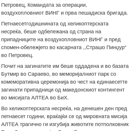
Петровец, Командата за операции,
воздухопловниот ВИНГ и прва пешадиска бригада.
Петнаесетгодишнината од хеликоптерската
несреќа, беше одбележана од страна на
припадниците на воздухопловниот ВИНГ и пред
спомен-обележјето во касарната ,,Страшо Пинџур“
во Петровец.
Почит на загинатите им беше оддадена и во базата
Бутмир во Сараево, во меморијалниот парк со
комеморативна церемонија во чест на единаесетте
загинати припадници од македонскиот контингент
во мисијата АЛТЕА во БиХ.
Во хеликоптерската несреќа, на денешен ден пред
петнаесет години, враќајќи се од мировната мисија
АЛТЕА трагично ги изгубија животите потполковник