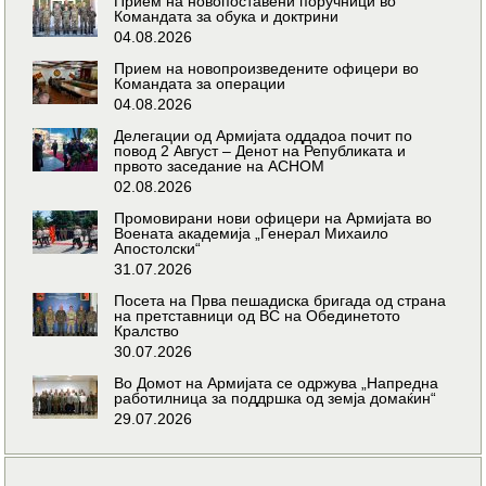
Прием на новопоставени поручници во
Командата за обука и доктрини
04.08.2026
Прием на новопроизведените офицери во
Командата за операции
04.08.2026
Делегации од Армијата оддадоа почит по
повод 2 Август – Денот на Републиката и
првото заседание на АСНОМ
02.08.2026
Промовирани нови офицери на Армијата во
Воената академија „Генерал Михаило
Апостолски“
31.07.2026
Посета на Прва пешадиска бригада од страна
на претставници од ВС на Обединетото
Кралство
30.07.2026
Во Домот на Армијата се одржува „Напредна
работилница за поддршка од земја домаќин“
29.07.2026