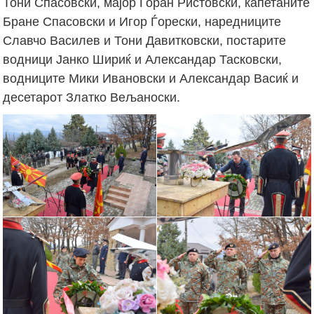
Тони Спасовски, мајор Горан Ристовски, капетаните
Бране Спасовски и Игор Ѓорески, наредниците
Славчо Василев и Тони Давитковски, постарите
водници Јанко Шириќ и Александар Тасковски,
водниците Мики Ивановски и Александар Васиќ и
десетарот Златко Вељаноски.