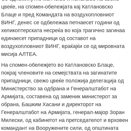
цвеќе, на спомен-обележјата кај Катлановско
Блаце и пред Командата на воздухопловниот
ВИНГ, денес се одбележаа петнаесет години од
хеликоптерската несреќа во која трагично загинаа
единаесет припадници од составот на
воздухопловниот ВИНГ, враќајќи се од мировната
мисија АЛТЕА.
На спомен-обележјето во Катлановско Блаце,
покрај членовите на семејствата на загинатите
припадници, свежо цвеќе положија делегација од
Министерство за одбрана и Генералштабот на
Армијата, составена од заменик министерот за
обрана, Башким Хасани и директорот на
Генералштабот на Армијата, генерал-мајор Зоран
Милески, од кабинетот на претседателот и врховен
командант на Вооружените сили, од општината