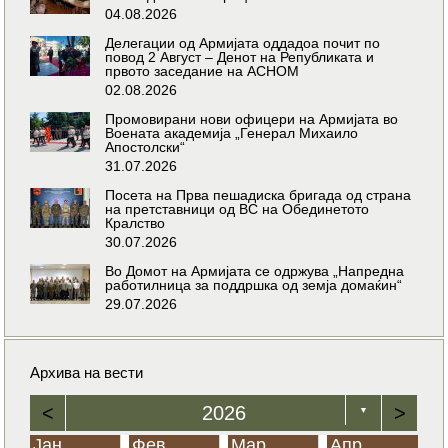
04.08.2026
Делегации од Армијата оддадоа почит по
повод 2 Август – Денот на Републиката и
првото заседание на АСНОМ
02.08.2026
Промовирани нови офицери на Армијата во
Воената академија „Генерал Михаило
Апостолски“
31.07.2026
Посета на Прва пешадиска бригада од страна
на претставници од ВС на Обединетото
Кралство
30.07.2026
Во Домот на Армијата се одржува „Напредна
работилница за поддршка од земја домаќин“
29.07.2026
Архива на вести
<
2026
>
▼
Јан
Фев
Мар
Апр