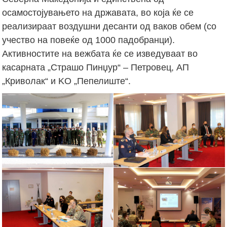
осамостојувањето на државата, во која ќе се
реализираат воздушни десанти од ваков обем (со
учество на повеќе од 1000 падобранци).
Активностите на вежбата ќе се изведуваат во
касарната „Страшо Пинџур“ – Петровец, АП
„Криволак“ и KO „Пепелиште“.