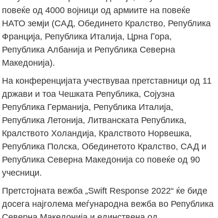
повеќе од 4000 војници од армиите на повеќе
НАТО земји (САД, Обединето Кралство, Република
Франција, Република Италија, Црна Гора,
Република Албанија и Република Северна
Македонија).
На конференцијата учествуваа претставници од 11
држави и тоа Чешката Република, Сојузна
Република Германија, Република Италија,
Република Летонија, Литванската Република,
Кралството Холандија, Кралството Норвешка,
Република Полска, Обединетото Кралство, САД и
Република Северна Македонија со повеќе од 90
учесници.
Претстојната вежба „Swift Response 2022“ ќе биде
досега најголема меѓународна вежба во Република
Северна Македонија и единствена од