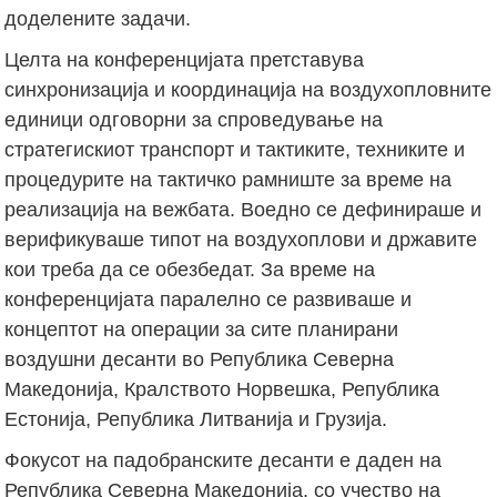
доделените задачи.
Целта на конференцијата претставува
синхронизација и координација на воздухопловните
единици одговорни за спроведување на
стратегискиот транспорт и тактиките, техниките и
процедурите на тактичко рамниште за време на
реализација на вежбата. Воедно се дефинираше и
верификуваше типот на воздухоплови и државите
кои треба да се обезбедат. За време на
конференцијата паралелно се развиваше и
концептот на операции за сите планирани
воздушни десанти во Република Северна
Македонија, Кралството Норвешка, Република
Естонија, Република Литванија и Грузија.
Фокусот на падобранските десанти е даден на
Република Северна Македонија, со учество на