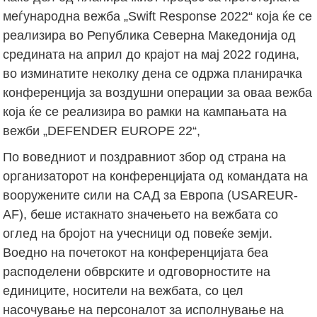
меѓународна вежба „Swift Response 2022“ која ќе се
реализира во Република Северна Македонија од
средината на април до крајот на мај 2022 година,
во изминатите неколку дена се одржа планирачка
конференција за воздушни операции за оваа вежба
која ќе се реализира во рамки на кампањата на
вежби „DEFENDER EUROPE 22“,
По воведниот и поздравниот збор од страна на
организаторот на конференцијата од командата на
вооружените сили на САД за Европа (USAREUR-
AF), беше истакнато значењето на вежбата со
оглед на бројот на учесници од повеќе земји.
Воедно на почетокот на конференцијата беа
расподелени обврските и одговорностите на
единиците, носители на вежбата, со цел
насочување на персоналот за исполнување на