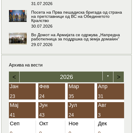
31.07.2026
Посета на Прва пешадиска бригада од страна
на претставници од ВС на Обединетото
Кралство
30.07.2026
Во Домот на Армијата се одржува „Напредна
работилница за поддршка од земја домаќин“
29.07.2026
Архива на вести
<
2026
>
▼
Јан
Фев
Мар
Апр
23
24
35
31
Мај
Јун
Јул
Авг
41
43
24
3
Сеп
Окт
Ное
Дек