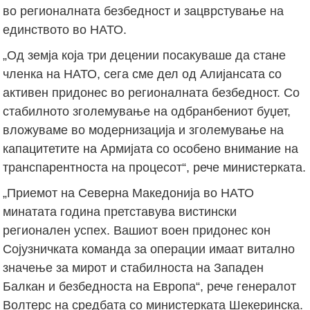
во регионалната безбедност и зацврстување на
единството во НАТО.
„Од земја која три децении посакуваше да стане
членка на НАТО, сега сме дел од Алијансата со
активен придонес во регионалната безбедност. Со
стабилното зголемување на одбранбениот буџет,
вложуваме во модернизација и зголемување на
капацитетите на Армијата со особено внимание на
транспарентноста на процесот“, рече министерката.
„Приемот на Северна Македонија во НАТО
минатата година претставува вистински
регионален успех. Вашиот воен придонес кон
Сојузничката команда за операции имаат витално
значење за мирот и стабилноста на Западен
Балкан и безбедноста на Европа“, рече генералот
Волтерс на средбата со министерката Шекеринска.