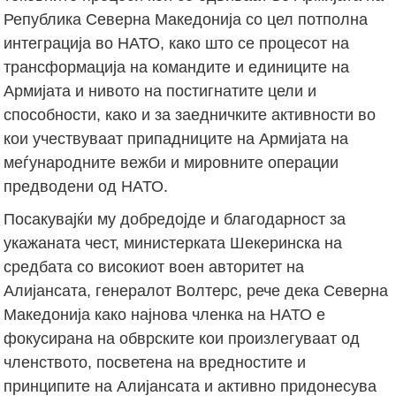
Република Северна Македонија со цел потполна
интеграција во НАТО, како што се процесот на
трансформација на командите и единиците на
Армијата и нивото на постигнатите цели и
способности, како и за заедничките активности во
кои учествуваат припадниците на Армијата на
меѓународните вежби и мировните операции
предводени од НАТО.
Посакувајќи му добредојде и благодарност за
укажаната чест, министерката Шекеринска на
средбата со високиот воен авторитет на
Алијансата, генералот Волтерс, рече дека Северна
Македонија како најнова членка на НАТО е
фокусирана на обврските кои произлегуваат од
членството, посветена на вредностите и
принципите на Алијансата и активно придонесува