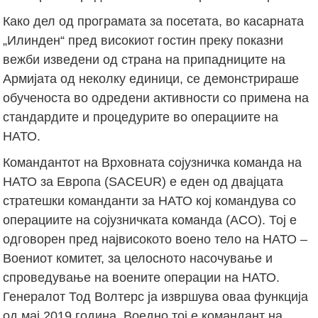
Како дел од програмата за посетата, во касарната
„Илинден“ пред високиот гостин преку показни
вежби изведени од страна на припадниците на
Армијата од неколку единици, се демонстрираше
обученоста во одредени активности со примена на
стандардите и процедурите во операциите на
НАТО.
Командантот на Врховната сојузничка команда на
НАТО за Европа (SACEUR) е еден од двајцата
стратешки команданти за НАТО кој командува со
операциите на сојузничката команда (ACO). Тој е
одговорен пред највисокото воено тело на НАТО –
Воениот комитет, за целосното насочување и
спроведување на воените операции на НАТО.
Генералот Тод Волтерс ја извршува оваа функција
од мај 2019 година. Воедно тој е командант на