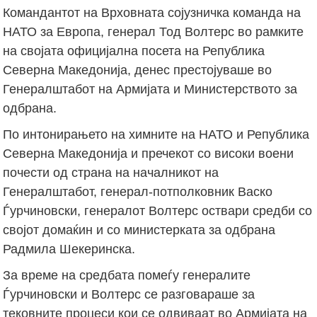
Командантот на Врховната сојузничка команда на
НАТО за Европа, генерал Тод Волтерс во рамките
на својата официјална посета на Република
Северна Македонија, денес престојуваше во
Генералштабот на Армијата и Министерството за
одбрана.
По интонирањето на химните на НАТО и Република
Северна Македонија и пречекот со високи воени
почести од страна на началникот на
Генералштабот, генерал-потполковник Васко
Ѓурчиновски, генералот Волтерс оствари средби со
својот домаќин и со министерката за одбрана
Радмила Шекеринска.
За време на средбата помеѓу генералите
Ѓурчиновски и Волтерс се разговараше за
тековните процеси кои се одвиваат во Армијата на