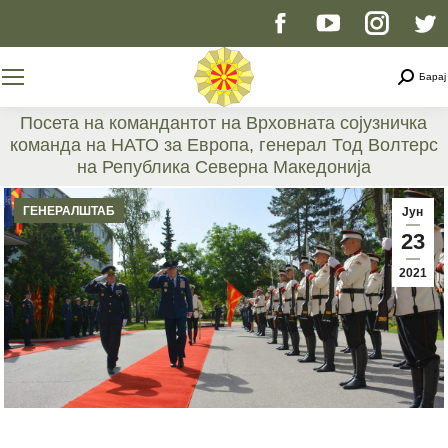
Facebook
YouTube
Instag
T
page
page
page
p
Searc
Барај
opens
opens
opens
o
Посета на командантот на Врховната сојузничка
команда на НАТО за Европа, генерал Тод Волтерс
in
in
in
i
на Република Северна Македонија
You are here:
new
new
new
n
ГЕНЕРАЛШТАБ
Јун
23
window
window
windo
w
2021