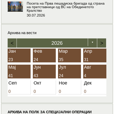
Посета на Прва пешадиска бригада од страна
на претставници од ВС на Обединетото
Кралство
30.07.2026
Архива на вести
<
2026
>
▼
Јан
Фев
Мар
Апр
23
24
35
31
Мај
Јун
Јул
Авг
41
43
24
4
Сеп
Окт
Ное
Дек
0
0
0
0
АРХИВА НА ПОЛК ЗА СПЕЦИЈАЛНИ ОПЕРАЦИИ