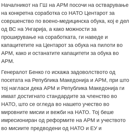
Началникот на ГШ на АРМ посочи на остварување
на конкретна соработка со НАТО Центарот за
совршенство по воено-медицинска обука, кој е дел
од ВС на Унгарија, а како можности за
проширување на соработката, ги наведе и
капацитетите на Центарот за обука на пилоти во
АРМ, како и останатите капацитети за обука во
АРМ.
Генералот Бенко го искажа задоволството од
посетата на Република Македонија и АРМ, при што
тој нагласи дека АРМ и Република Македонија ги
имаат достигнато стандардите за членство во
НАТО, што се огледа во нашето учество во
мировните мисии и вежби на НАТО. Тој беше
имресиониран од реформите на АРМ и учеството
во мисиите предводени од НАТО и ЕУ и