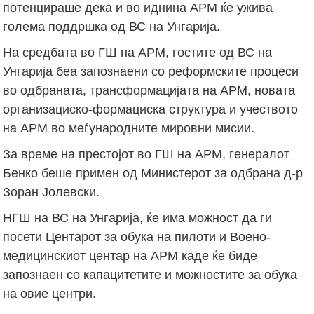
потенцираше дека и во иднина АРМ ќе ужива
голема поддршка од ВС на Унгарија.
На средбата во ГШ на АРМ, гостите од ВС на
Унгарија беа запознаени со реформските процеси
во одбраната, трансформацијата на АРМ, новата
организациско-формациска структура и учеството
на АРМ во меѓународните мировни мисии.
За време на престојот во ГШ на АРМ, генералот
Бенко беше примен од Министерот за одбрана д-р
Зоран Јолевски.
НГШ на ВС на Унгарија, ќе има можност да ги
посети Центарот за обука на пилоти и Воено-
медицинскиот центар на АРМ каде ќе биде
запознаен со капацитетите и можностите за обука
на овие центри.