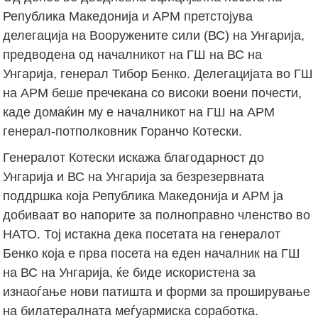
Република Македонија и АРМ претстојува
делегација на Вооружените сили (ВС) на Унгарија,
предводена од началникот на ГШ на ВС на
Унгарија, генерал Тибор Бенко. Делегацијата во ГШ
на АРМ беше пречекана со високи воени почести,
каде домаќин му е началникот на ГШ на АРМ
генерал-потполковник Горанчо Котески.
Генералот Котески искажа благодарност до
Унгарија и ВС на Унгарија за безрезервната
поддршка која Република Македонија и АРМ ја
добиваат во напорите за полноправно членство во
НАТО. Тој истакна дека посетата на генералот
Бенко која е прва посета на еден началник на ГШ
на ВС на Унгарија, ќе биде искористена за
изнаоѓање нови патишта и форми за проширување
на билатералната меѓуармиска соработка.