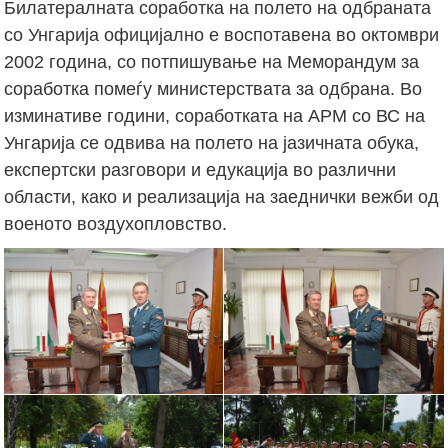
Билатералната соработка на полето на одбраната
со Унгарија официјално е воспотавена во октомври
2002 година, со потпишување на Меморандум за
соработка помеѓу министерствата за одбрана. Во
изминативе години, соработката на АРМ со ВС на
Унгарија се одвива на полето на јазичната обука,
експертски разговори и едукација во различни
области, како и реализација на заеднички вежби од
военото воздухопловство.