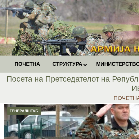
ПОЧЕТНА
СТРУКТУРА
МИНИСТЕРСТВО
Посета на Претседателот на Републ
И
You are h
ПОЧЕТН
ГЕНЕРАЛШТАБ