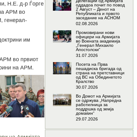
Делегации од Армијата
, Н.Е. д-р Ѓорге
оддадоа почит по повод
2 Август – Денот на
на АРМ во
Републиката и првото
заседание на АСНОМ
, генерал-
02.08.2026
Промовирани нови
офицери на Армијата
доктрини им
во Воената академија
„Генерал Михаило
Апостолски“
31.07.2026
 АРМ во првиот
Посета на Прва
трини на АРМ.
пешадиска бригада од
страна на претставници
од ВС на Обединетото
Кралство
30.07.2026
Во Домот на Армијата
се одржува „Напредна
работилница за
поддршка од земја
домаќин“
29.07.2026
ри на Армијата