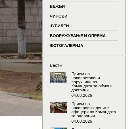
window
window
window
wind
ВЕЖБИ
ЧИНОВИ
ЈУБИЛЕИ
ВООРУЖУВАЊЕ И ОПРЕМА
ФОТОГАЛЕРИЈА
Вести
Прием на
новопоставени
поручници во
Командата за обука и
доктрини
04.08.2026
Прием на
новопроизведените
офицери во Командата
за операции
04.08.2026