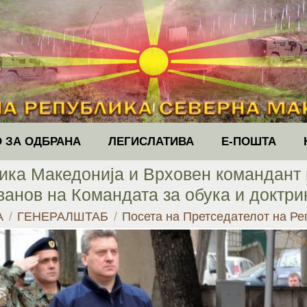
 ЗА ОДБРАНА
ЛЕГИСЛАТИВА
Е-ПОШТА
ика Македонија и Врховен командант н
ванов на Командата за обука и доктри
ere:
А
ГЕНЕРАЛШТАБ
Посета на Претседателот на Р