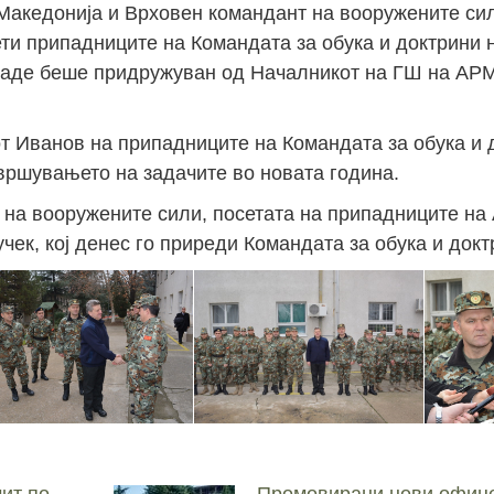
 Македонија и Врховен командант на вооружените сили
ети припадниците на Командата за обука и доктрини 
каде беше придружуван од Началникот на ГШ на АРМ
от Иванов на припадниците на Командата за обука и 
вршувањето на задачите во новата година.
т на вооружените сили, посетата на припадниците на
учек, кој денес го приреди Командата за обука и док
ит по
Промовирани нови офице