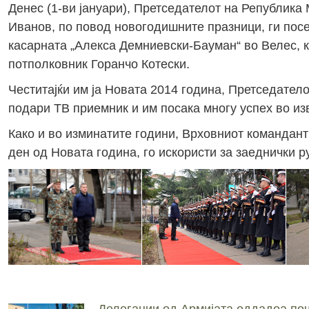
Денес (1-ви јануари), Претседателот на Република
Иванов, по повод новогодишните празници, ги пос
касарната „Алекса Демниевски-Бауман“ во Велес, 
потполковник Горанчо Котески.
Честитајќи им ја Новата 2014 година, Претседател
подари ТВ приемник и им посака многу успех во из
Како и во изминатите години, Врховниот командан
ден од Новата година, го искористи за заеднички р
Делегации од Армијата оддадоа поч