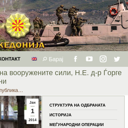
Барај
Search:
КОНТАКТ
Facebook
YouTube
Instagram
Twitt
а вооружените сили, Н.Е. д-р Ѓорге
page
page
page
page
ни
епублика…
opens
opens
opens
open
Јан
in
in
in
in
СТРУКТУРА НА ОДБРАНАТА
1
ИСТОРИЈА
new
new
new
new
2014
МЕЃУНАРОДНИ ОПЕРАЦИИ