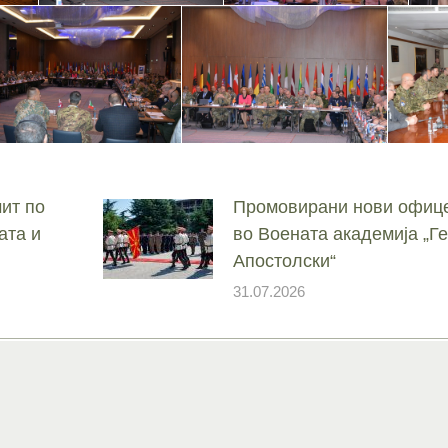
ит по
Промовирани нови офице
ата и
во Воената академија „
Апостолски“
31.07.2026