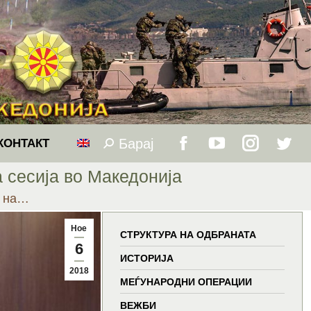
Барај
Search:
КОНТАКТ
Facebook
YouTube
Instagram
Twitt
 сесија во Македонија
page
page
page
page
т на…
opens
opens
opens
open
Ное
СТРУКТУРА НА ОДБРАНАТА
6
in
in
in
in
ИСТОРИЈА
2018
МЕЃУНАРОДНИ ОПЕРАЦИИ
new
new
new
new
ВЕЖБИ