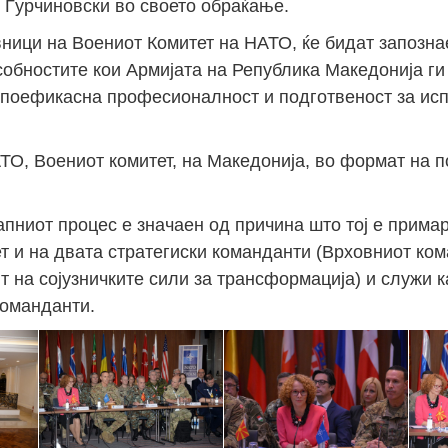
 Ѓурчиновски во своето обраќање.
вници на Воениот Комитет на НАТО, ќе бидат запозна
Јан
Јан
Јан
Јан
Јан
Јан
Јан
Јан
Јан
Јан
Јан
Јан
Јан
собностите кои Армијата на Република Македонија г
14
7
9
4
11
12
16
9
13
6
16
11
0
л поефикасна професионалност и подготвеност за ис
Мај
Мај
Мај
Мај
Мај
Мај
Мај
Мај
Мај
Мај
Мај
Мај
Мај
46
16
28
24
17
12
34
22
37
15
29
41
3
ТО, Воениот комитет, на Македонија, во формат на по
Сеп
Сеп
Сеп
Сеп
Сеп
Сеп
Сеп
Сеп
Сеп
Сеп
Сеп
Сеп
Сеп
27
40
24
19
18
19
38
42
24
21
30
31
15
пниот процес е значаен од причина што тој е примар
т и на двата стратегиски команданти (Врховниот ком
 на сојузничките сили за трансформација) и служи к
команданти.