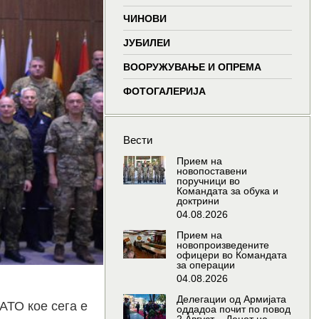
window
window
window
wind
ЧИНОВИ
ЈУБИЛЕИ
ВООРУЖУВАЊЕ И ОПРЕМА
ФОТОГАЛЕРИЈА
Вести
Прием на
новопоставени
поручници во
Командата за обука и
доктрини
04.08.2026
Прием на
новопроизведените
офицери во Командата
за операции
04.08.2026
Делегации од Армијата
АТО кое сега е
оддадоа почит по повод