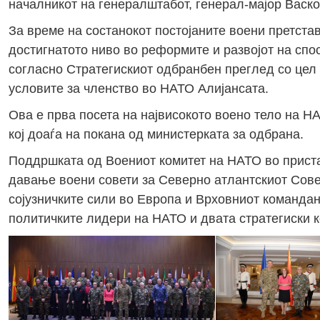
началникот на генералштабот, генерал-мајор Васко
За време на состанокот постојаните воени претста
достигнатото ниво во реформите и развојот на спо
согласно Стратегискиот одбранбен преглед со це
условите за членство во НАТО Алијансата.
Ова е прва посета на највисокото воено тело на НА
кој доаѓа на покана од министерката за одбрана.
Поддршката од Воениот комитет на НАТО во приста
давање воени совети за Северно атлантскиот Сове
сојузничките сили во Европа и Врховниот командант
политичките лидери на НАТО и двата стратегиски 