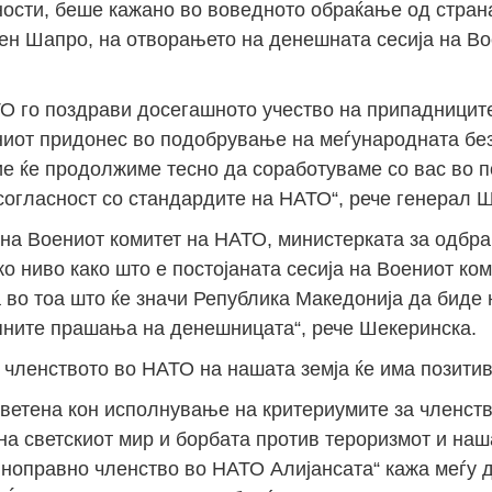
дности, беше кажано во воведното обраќање од стран
ен Шапро, на отворањето на денешната сесија на Во
О го поздрави досегашното учество на припадниците
иот придонес во подобрување на меѓународната без
ие ќе продолжиме тесно да соработуваме со вас во 
огласност со стандардите на НАТО“, рече генерал 
 на Воениот комитет на НАТО, министерката за одбр
о ниво како што е постојаната сесија на Воениот ком
 во тоа што ќе значи Република Македонија да биде 
пните прашања на денешницата“, рече Шекеринска.
а членството во НАТО на нашата земја ќе има позити
светена кон исполнување на критериумите за членст
а светскиот мир и борбата против тероризмот и на
лноправно членство во НАТО Алијансата“ кажа меѓу 