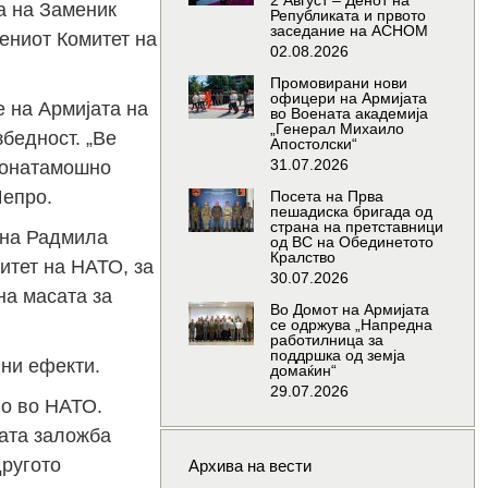
2 Август – Денот на
а на Заменик
Републиката и првото
заседание на АСНОМ
ениот Комитет на
02.08.2026
Промовирани нови
офицери на Армијата
 на Армијата на
во Воената академија
„Генерал Михаило
бедност. „Ве
Апостолски“
31.07.2026
понатамошно
Шепро.
Посета на Прва
пешадиска бригада од
страна на претставници
ана Радмила
од ВС на Обединетото
Кралство
итет на НАТО, за
30.07.2026
на масата за
Во Домот на Армијата
се одржува „Напредна
работилница за
поддршка од земја
вни ефекти.
домаќин“
29.07.2026
во во НАТО.
шата заложба
другото
Архива на вести