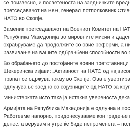
се поизвесно, и посветеноста на заедничките вре
претседавачот на ВКН, генерал-потполковник Стив
НАТО во Скопје.
Заменик претседавачот на Воениот Комитет на НАТ
Република Македонија во мировните мисии и даден
охрабруваме да продолжите со овие реформи, а н
развивање на вашите одбранбени способности во с
Во обраќањето до постојаните воени претставници
Шекеринска изјави: „Активност на НАТО од највисок
првпат се одржува токму во Скопје. Ова е увертира
одлучување заедно со сојузниците од НАТО за кру
Министерката исто така ја истакна увереноста дек
Армијата на Република Македонија е одлучна и по
Работевме напорно, придонесувавме кон градење н
денес, а верувам и утре ќе биде непроменета – по