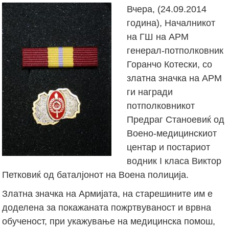
Вчера, (24.09.2014
година), Началникот
на ГШ на АРМ
генерал-потполковник
Горанчо Котески, со
златна значка на АРМ
ги награди
потполковникот
Предраг Станоевиќ од
Воено-медицинскиот
центар и постариот
водник I класа Виктор
Петковиќ од баталјонот на Воена полиција.
Златна значка на Армијата, на старешините им е
доделена за покажаната пожртвуваност и врвна
обученост, при укажување на медицинска помош,