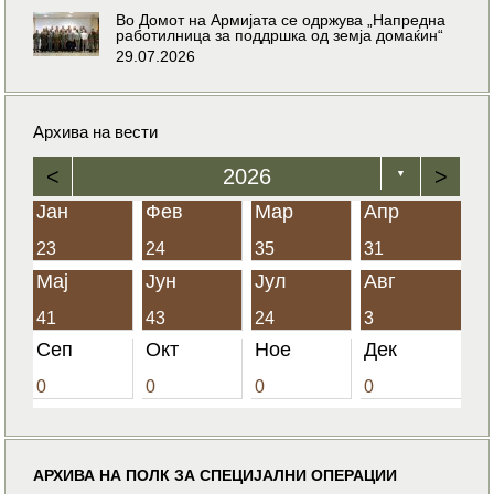
Во Домот на Армијата се одржува „Напредна
работилница за поддршка од земја домаќин“
29.07.2026
Архива на вести
<
2026
>
▼
Јан
Фев
Мар
Апр
23
24
35
31
Мај
Јун
Јул
Авг
41
43
24
3
Сеп
Окт
Ное
Дек
0
0
0
0
АРХИВА НА ПОЛК ЗА СПЕЦИЈАЛНИ ОПЕРАЦИИ