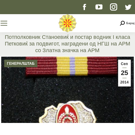
Facebook
YouTube
Instag
T
page
page
page
p
Searc
Барај
opens
opens
opens
o
Потполковник Станоевиќ и постар водник I класа
Петковиќ за подвигот, наградени од НГШ на АРМ
in
in
in
i
со Златна значка на АРМ
You are here:
new
new
new
n
ГЕНЕРАЛШТАБ
Сеп
25
window
window
windo
w
2014