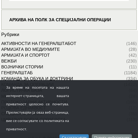
АРХИВА НА ПОЛК ЗА СПЕЦИЈАЛНИ ОПЕРАЦИИ
Рубрики
АКТИВНОСТИ НА ГЕНЕРАЛШТАБОТ
(146)
АРМИЈАТА ВО МЕДИУМИТЕ
(28)
АРМИЈАТА И СПОРТОТ
(42)
ВЕЖБИ
(230)
ВОЈНИЧКИ СТОРИИ
(11)
ГЕНЕРАЛШТАБ
(1184)
КОМАНДА ЗА ОБУКА И ДОКТРИНИ
(334)
КОМАНДА ЗА ОПЕРАЦИИ
(1422)
За време на посетата на нашата
ЛОГИСТИЧКА БАЗА
(64)
МИРОВНИ МИСИИ
(24)
интернет-страницата, вашата
ПРОТОКОЛАРНИ АКТИВНОСТИ
(185)
приватност целосно се почитува.
РОДОВА ЕДНАКВОСТ
(12)
Прелистувајќи ја оваа веб-страница,
СПЕЦИЈАЛНИ СИЛИ
(35)
ЦИВИЛНО ВОЕНА СОРАБОТКА
(113)
вие се согласувате со политиката на
приватност.
Се согласувам
Повеќе информации