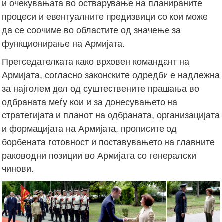
и очекувањата во остварување на планираните
процеси и евентуалните предизвици со кои може
да се соочиме во областите од значење за
функционирање на Армијата.
Претседателката како врховен командант на
Армијата, согласно законските одредби е надлежна
за најголем дел од суштествените прашања во
одбраната меѓу кои и за донесувањето на
стратегијата и планот на одбраната, организацијата
и формацијата на Армијата, прописите од
борбената готовност и поставувањето на главните
раководни позиции во Армијата со генералски
чинови.