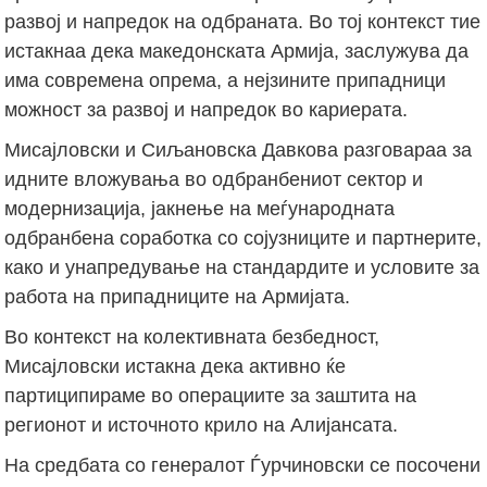
развој и напредок на одбраната. Во тој контекст тие
истакнаа дека македонската Армија, заслужува да
има современа опрема, а нејзините припадници
можност за развој и напредок во кариерата.
Мисајловски и Сиљановска Давкова разговараа за
идните вложувања во одбранбениот сектор и
модернизација, јакнење на меѓународната
одбранбена соработка со сојузниците и партнерите,
како и унапредување на стандардите и условите за
работа на припадниците на Армијата.
Во контекст на колективната безбедност,
Мисајловски истакна дека активно ќе
партиципираме во операциите за заштита на
регионот и источното крило на Алијансата.
На средбата со генералот Ѓурчиновски се посочени