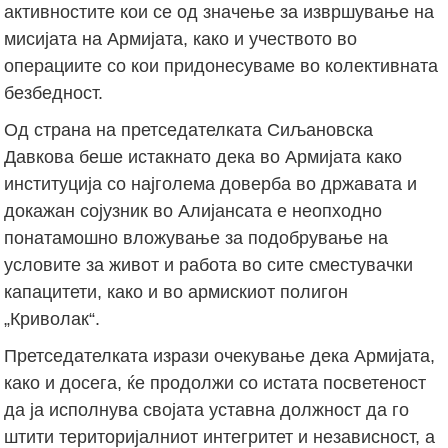
активностите кои се од значење за извршување на
мисијата на Армијата, како и учеството во
операциите со кои придонесуваме во колективната
безбедност.
Од страна на претседателката Сиљановска
Давкова беше истакнато дека во Армијата како
институција со најголема доверба во државата и
докажан сојузник во Алијансата е неопходно
понатамошно вложување за подобрување на
условите за живот и работа во сите сместувачки
капацитети, како и во армискиот полигон
„Криволак“.
Претседателката изрази очекување дека Армијата,
како и досега, ќе продолжи со истата посветеност
да ја исполнува својата уставна должност да го
штити територијалниот интегритет и независност, а