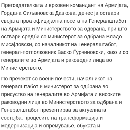
Претседателката и врховен командант на Армијата,
Гордана Сиљановска Давкова, денес ја оствари
својата прва официјална посета на Генералштабот
на Армијата и Министерството за одбрана, при што
оствари средби со министерот за одбрана Владо
Мисајловски, со началникот на Генералштабот,
генерал-потполковник Васко Ѓурчиновски, како и со
генералите во Армијата и раководни лица во
Министерството.
По пречекот со воени почести, началникот на
генералштабот и министерот за одбрана во
присуство на генералите во Армијата и високите
раководни лица во Министерството за одбрана и
Генералштабот презентираа за актуелната
состојба, процесите на трансформација и
модернизација и опремување, обуката и