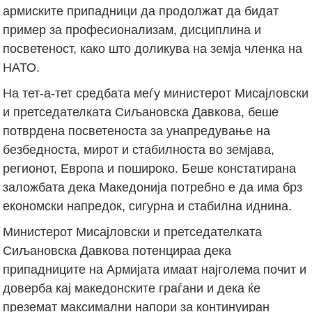
армиските припадници да продолжат да бидат
пример за професионализам, дисциплина и
посветеност, како што доликува на земја членка на
НАТО.
На тет-а-тет средбата меѓу министерот Мисајловски
и претседателката Сиљановска Давкова, беше
потврдена посветеноста за унапредување на
безбедноста, мирот и стабилноста во земјава,
регионот, Европа и пошироко. Беше констатирана
заложбата дека Македонија потребно е да има брз
економски напредок, сигурна и стабилна иднина.
Министерот Мисајловски и претседателката
Сиљановска Давкова потенцираа дека
припадниците на Армијата имаат најголема почит и
доверба кај македонските граѓани и дека ќе
преземат максимални напори за континуиран