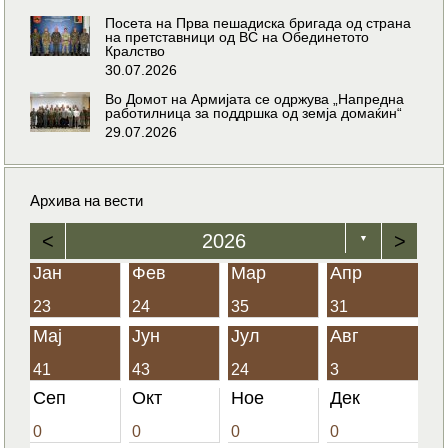
Посета на Прва пешадиска бригада од страна
на претставници од ВС на Обединетото
Кралство
30.07.2026
Во Домот на Армијата се одржува „Напредна
работилница за поддршка од земја домаќин“
29.07.2026
Архива на вести
<
2026
>
▼
Јан
Фев
Мар
Апр
23
24
35
31
Мај
Јун
Јул
Авг
41
43
24
3
Сеп
Окт
Ное
Дек
0
0
0
0