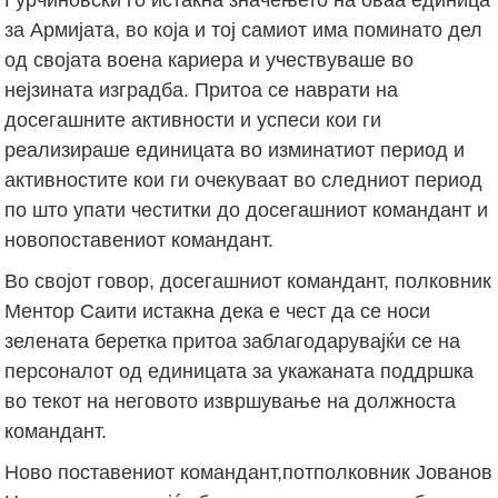
за Армијата, во која и тој самиот има поминато дел
од својата воена кариера и учествуваше во
нејзината изградба. Притоа се наврати на
досегашните активности и успеси кои ги
реализираше единицата во изминатиот период и
активностите кои ги очекуваат во следниот период
по што упати честитки до досегашниот командант и
новопоставениот командант.
Во својот говор, досегашниот командант, полковник
Ментор Саити истакна дека е чест да се носи
зелената беретка притоа заблагодарувајќи се на
персоналот од единицата за укажаната поддршка
во текот на неговото извршување на должноста
командант.
Ново поставениот командант,потполковник Јованов