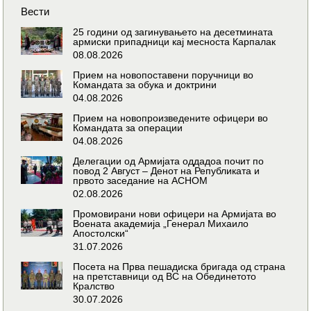
Вести
25 години од загинувањето на десетмината
армиски припадници кај месноста Карпалак
08.08.2026
Прием на новопоставени поручници во
Командата за обука и доктрини
04.08.2026
Прием на новопроизведените офицери во
Командата за операции
04.08.2026
Делегации од Армијата оддадоа почит по
повод 2 Август – Денот на Републиката и
првото заседание на АСНОМ
02.08.2026
Промовирани нови офицери на Армијата во
Воената академија „Генерал Михаило
Апостолски“
31.07.2026
Посета на Прва пешадиска бригада од страна
на претставници од ВС на Обединетото
Кралство
30.07.2026