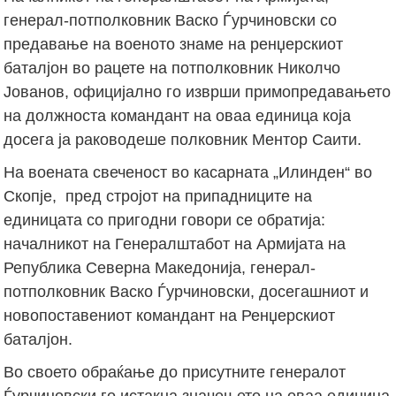
генерал-потполковник Васко Ѓурчиновски со
предавање на военото знаме на ренџерскиот
баталјон во рацете на потполковник Николчо
Јованов, официјално го изврши примопредавањето
на должноста командант на оваа единица која
досега ја раководеше полковник Ментор Саити.
На воената свеченост во касарната „Илинден“ во
Скопје, пред стројот на припадниците на
единицата со пригодни говори се обратија:
началникот на Генералштабот на Армијата на
Република Северна Македонија, генерал-
потполковник Васко Ѓурчиновски, досегашниот и
новопоставениот командант на Ренџерскиот
баталјон.
Во своето обраќање до присутните генералот
Ѓурчиновски го истакна значењето на оваа единица