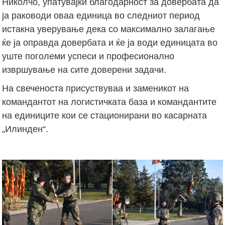
Николчо, упатувајќи благодарност за довербата да
ја раководи оваа единица во следниот период
истакна уверување дека со максимално залагање
ќе ја оправда довербата и ќе ја води единицата во
уште поголеми успеси и професионално
извршување на сите доверени задачи.
На свеченоста присуствуваа и заменикот на
командантот на логистичката база и командантите
на единиците кои се стационирани во касарната
„Илинден“.